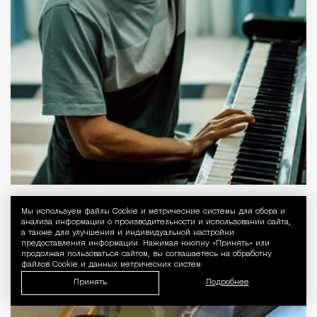
Кино
Ярослав Забалуев
Мы используем файлы Сookie и метрические системы для сбора и
Уведомление 
анализа информации о производительности и использовании сайта,
а также для улучшения и индивидуальной настройки
У «Паши» проблемы с
предоставления информации. Нажимая кнопку «Принять» или
продолжая пользоваться сайтом, вы соглашаетесь на обработку
идентичностью: мама — русская
файлов Cookie и данных метрических систем.
Принять
Подробнее
москвичка, а папа — узбек