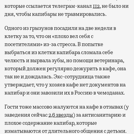
которые ссылается телеграм-канал
112
, не было ни
дня, чтобы капибары не травмировались.
Одного из грызунов посадили на две недели в
клетку за то, что он «плохо вел себя с
посетителями» из-за стресса. В попытке
выбраться из клетки капибара сломала себе
челюсть и вырвала зубы, но помощи ветеринара,
который должен регулярно дежурить в кафе, она
так не и дождалась. Экс-сотрудница также
утверждает, что у хозяев кафе нет документов на
капибар и они завозили их в Россию в чемоданах.
Гости тоже массово жалуются на кафе в отзывах (у
заведения сейчас
2,6 звезды
) за антисанитарию и
плохое содержание капибар, которые
изматываются от длительного общения с детьми.