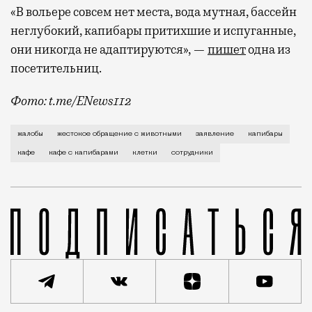
«В вольере совсем нет места, вода мутная, бассейн
неглубокий, капибары притихшие и испуганные,
они никогда не адаптируются», —
пишет
одна из
посетительниц.
Фото: t.me/ENews112
С момента открытия нового контактного кафе с капи
жалобы
жестокое обращение с животными
заявление
капибары
кафе
кафе с капибарами
клетки
сотрудники