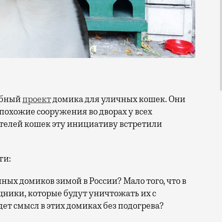
робный
проект
домика для уличных кошек. Они
похожие сооружения во дворах у всех
телей кошек эту инициативу встретили
ги:
ных домиков зимой в России? Мало того, что в
щники, которые будут уничтожать их с
дет смысл в этих домиках без подогрева?