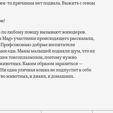
им-то причинам нет подвала. Выжить с сеном
ом!
ые по любому поводу вызывают живодеров.
ч Mag» участники происходящего рассказали,
о «Профсоюзная» добрые воспитатели
ами еды. Мамы малышей подняли шум, что их
ошек токсоплазмозом, поэтому нужно
 животных. Каким образом заразиться —
? Ни одна уличная кошка не подпустит к себе
тво животных, и диких, и домашних.
 проект домика для уличных кошек. Они предлагают по