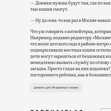
— Домики нужны будут там, где по как
там кошки смогут.
— Ну да сена-то как раз в Москве навал
Что уж говорить о кэтхейтерах, котор
Например, недавно редактору «Москви
что возле детского сада в районе метр
подкармливали местных кошек остатк
дети могут заразиться от бездомных к
немедленно вызвать службу по отлову
загадка. Просто глядя на них издалека
постороннего ребенка, как и большинс
Московские активисты готовят пробный
домики для бездомных кошек