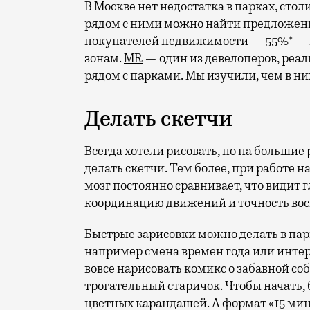
В Москве нет недостатка в парках, стол
рядом с ними можно найти предложен
покупателей недвижимости — 55%* — г
зонам.
MR
— один из девелоперов, реа
рядом с парками. Мы изучили, чем в ни
Делать скетчи
Всегда хотели рисовать, но на большие
делать скетчи. Тем более, при работе 
мозг постоянно сравнивает, что видит г
координацию движений и точность во
Быстрые зарисовки можно делать в парк
например смена времен года или инте
вовсе нарисовать комикс о забавной со
трогательный старичок. Чтобы начать, 
цветных карандашей. А формат «15 мину