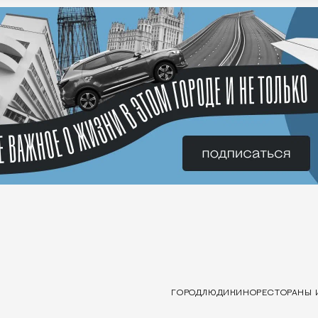
ГОРОД
ЛЮДИ
КИНО
РЕСТОРАНЫ 