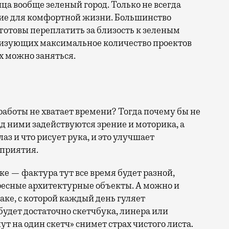
ица вообще зеленый город. Только не всегда
ие для комфортной жизни. Большинство
отовы переплатить за близость к зеленым
лизующих максимальное количество проектов
х можно заняться.
 работы не хватает времени? Тогда почему бы не
над ними задействуются зрение и моторика, а
лаз и что рисует рука, и это улучшает
сприятия.
е — фактура тут все время будет разной,
ресные архитектурные объекты. А можно и
баке, с которой каждый день гуляет
будет достаточно скетчбука, линера или
т на один скетч» снимет страх чистого листа.