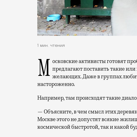
1 мин. чтения
Московские активисты готовят п
предлагают поставить такие или 
желающих. Даже в группах люби
настороженно.
Например, там происходят такие диало
— Объясните, в чем смысл этих деревян
Москве этого не допустят всякие жили
космической быстротой, так и какой бу