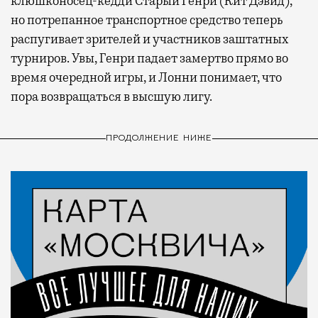
клюшконосец-кедди Старый Генри (Кит Дэвид),
но потрепанное транспортное средство теперь
распугивает зрителей и участников заштатных
турниров. Увы, Генри падает замертво прямо во
время очередной игры, и Лонни понимает, что
пора возвращаться в высшую лигу.
ПРОДОЛЖЕНИЕ НИЖЕ