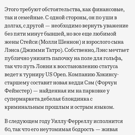
Современный путешественник часто берет
Этого требуют обстоятельства, как финансовые,
с собой не только чемодан, но и ноутбук.
так и семейные. С одной стороны, он по уши в
А ожидание рейса все чаще превращается
долгах, с другой — необходимо вернуть уважение
не в потерянное время, а в возможность
без пяти минут бывшей, но все еще любимой
спокойно закончить дела или спланировать
жены Стейси (Молли Шеннон) и взрослого сына
активности в путешествии, например
Лэнса (Джимми Татро). Собственно, Лэнс мечтает
забронировать нужные билеты и рестораны.
публично унизить папочку на поле для гольфа,
так что путь Лонни к восстановлению статуса
ведет к турниру US Open. Компанию Хокинсу-
Бизнес-зал становится местом, где можно
старшему составит новая кедди Сэм (Форчун
провести переговоры, поработать или просто
Феймстер) — найденная им на парковке у
выпить кофе, наблюдая сквозь панорамные
супермаркета дебелая блондинка с
окна за тем, как взлетают и садятся
криминальным прошлым и острым языком.
самолеты. В Москве нет недостатка
в лаунжах. В аэропортах их обычно
В следующем году Уиллу Ферреллу исполнится
несколько — в разных зонах воздушных
60, так что его неутомимая бодрость — живая
гаваней. На некоторых вокзалах — тоже.