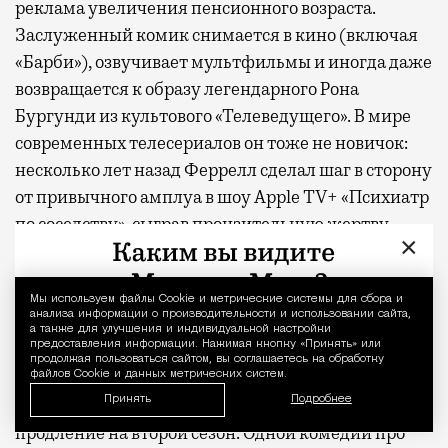
реклама увеличения пенсионного возраста.
Лаунжи доступны на Ленинградском,
Заслуженный комик снимается в кино (включая
Павелецком, Казанском, Ярославском
«Барби»), озвучивает мультфильмы и иногда даже
и Курском вокзалах.
Попасть в бизнес-залы
возвращается к образу легендарного Рона
могут держатели карт Mir Supreme. Причем
Бургунди из культового «Телеведущего». В мире
не только в столице. Всего доступно более
современных телесериалов он тоже не новичок:
1000 бизнес-залов по всему миру.
несколько лет назад Феррелл сделал шаг в сторону
от привычного амплуа в шоу Apple TV+ «Психиатр
по соседству», сыграв пронзительную жертву
×
жулика в исполнении Пола Радда. «Ястреб»,
напротив, возвращение к базовым настройкам.
Мы используем файлы Сookie и метрические системы для сбора и
Уведомление 
анализа информации о производительности и использовании сайта,
На первый взгляд «Ястреб» выглядит несколько
а также для улучшения и индивидуальной настройки
предоставления информации. Нажимая кнопку «Принять» или
запоздавшим. В прошлом году на том же Apple
продолжая пользоваться сайтом, вы соглашаетесь на обработку
TV+ вышел «Король гольфа» с Оуэном Уилсоном,
файлов Cookie и данных метрических систем.
Принять
Подробнее
который завоевал публику и обеспечил сериалу
продление на второй сезон. Одной комедии про