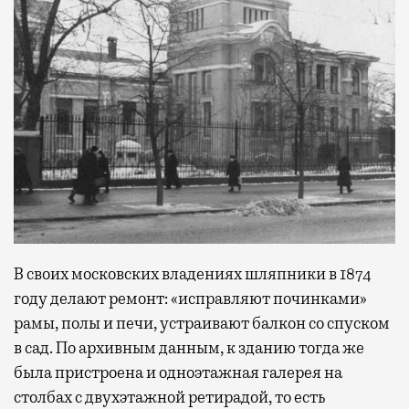
В своих московских владениях шляпники в 1874
году делают ремонт: «исправляют починками»
рамы, полы и печи, устраивают балкон со спуском
в сад. По архивным данным, к зданию тогда же
была пристроена и одноэтажная галерея на
столбах с двухэтажной ретирадой, то есть