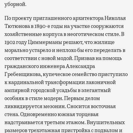
уборной.
По проекту приглашенного архитектора Николая
Тютюнова в 1890-е годы на участке сооружаются
хозяйственные корпуса в неоготическом стиле. В
1902 году Циммерманы решают, что жилище
морально устарело и неплохо бы его переделать в
соответствии с новой модой. Призвав на помощь
гражданского инженера Александра
Гребенщикова, купеческое семейство приступило
к кардинальной трансформации лаконичной
ампирной городской усадьбы в элегантный
особняк в стиле модерн. Первым делом
ликвидируется мезонин. Сносится восточная
стена. Одновременно южная торцевая
надстраивается третьим этажом. Внушительных
размеров трехэтажная пристройка с подвалом и