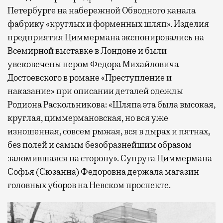
Петербурге на набережной Обводного канала
фабрику «круглых и форменных шляп». Изделия
предприятия Циммермана экспонировались на
Всемирной выставке в Лондоне и были
увековечены пером Федора Михайловича
Достоевского в романе «Преступление и
наказание» при описании деталей одежды
Родиона Раскольникова: «Шляпа эта была высокая,
круглая, циммермановская, но вся уже
изношенная, совсем рыжая, вся в дырах и пятнах,
без полей и самым безобразнейшим образом
заломившаяся на сторону». Супруга Циммермана
Софья (Сюзанна) Федоровна держала магазин
головных уборов на Невском проспекте.