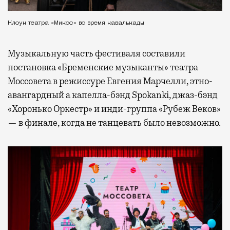
Клоун театра «Микос» во время кавалькады
Музыкальную часть фестиваля составили
постановка «Бременские музыканты» театра
Моссовета в режиссуре Евгения Марчелли, этно-
авангардный а капелла-бэнд Spokanki, джаз-бэнд
«Хоронько Оркестр» и инди-группа «Рубеж Веков»
— в финале, когда не танцевать было невозможно.