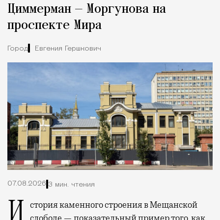
Циммерман — Моргунова на
проспекте Мира
Город
Евгения Гершкович
07.08.2026
3 мин. чтения
История каменного строения в Мещанской
слободе — показательный пример того, как