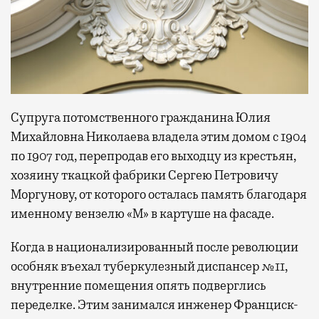
Супруга потомственного гражданина Юлия
Михайловна Николаева владела этим домом с 1904
по 1907 год, перепродав его выходцу из крестьян,
хозяину ткацкой фабрики Сергею Петровичу
Моргунову, от которого осталась память благодаря
именному вензелю «М» в картуше на фасаде.
Когда в национализированный после революции
особняк въехал туберкулезный диспансер №11,
внутренние помещения опять подверглись
переделке. Этим занимался инженер Франциск-