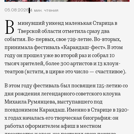
05.08.2026
4 мин. чтения
В минувший уикенд маленькая Старица в
Тверской области отметила сразу два
события. Во-первых, свое 729-летие. Во-вторых,
принимала фестиваль «Карандаш-фест». В этом
году он прошел уже во второй раз и собрал 10
тысяч зрителей, более 300 артистов и 13 клоун-
театров (кстати, в цирке это число — счастливое).
В этом году фестиваль был посвящен 125-летию со
дня рождения легендарного советского клоуна
Михаила Румянцева, выступавшего под
псевдонимом Карандаш. Именно в Старице в 1920-
х годах началась его творческая биография: он
работал оформителем афиш в местном
драмтеатре и здесь же поставил свою первую