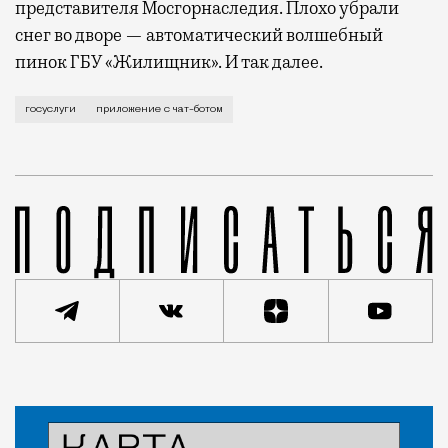
представителя Мосгорнаследия. Плохо убрали
снег во дворе — автоматический волшебный
пинок ГБУ «Жилищник». И так далее.
И без того одна из лучших в мире московская систе
госуслуги
приложение с чат-ботом
Статья
Редакция Москвич Mag
Город