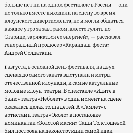
больше нет ни на одном фестивале в России — они
не только вместе выходили на сцену во время
клоунского дивертисмента, но и могли общаться
каждое утро за завтраком, вместе гулять по
Старице, заряжаться ее энергией», — рассказал
генеральный продюсер «Карандаш-феста»
Андрей Солдаткин.
1 августа, в основной день фестиваля, на двух
сценах до самого заката выступали и мэтры
отечественной клоунады, и самые актуальные
молодые клоун-театры. В спектакле «Идите в
баню» театра «Неболет» в один момент на сцене
оказалась целая толпа детей. А «Гамлет» с
артистами театра «Около» в постановке
номинантки «Золотой маски» Саши Толстошевой
был построен на деконструкции самой идеи