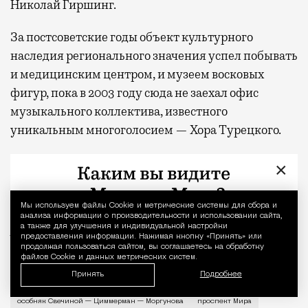
Николай Гиршинг.
За постсоветские годы объект культурного
наследия регионального значения успел побывать
и медицинским центром, и музеем восковых
фигур, пока в 2003 году сюда не заехал офис
музыкального коллектива, известного
уникальным многоголосием — Хора Турецкого.
Недавно в здании прошла реставрация.
×
Фото: Максим Мухин, Государственный научно-
Мы используем файлы Сookie и метрические системы для сбора и
Уведомление 
исследовательский музей архитектуры имени А.
анализа информации о производительности и использовании сайта,
а также для улучшения и индивидуальной настройки
В. Щусева/pasyvu.com, семейный архив Анатолия
предоставления информации. Нажимая кнопку «Принять» или
Забелина/pastvu.com
продолжая пользоваться сайтом, вы соглашаетесь на обработку
файлов Cookie и данных метрических систем.
Принять
Подробнее
История каменного строения в Мещанской слободе —
ампир
Дом недели
модерн
особняк Свечиной — Циммерман — Моргунова
проспект Мира