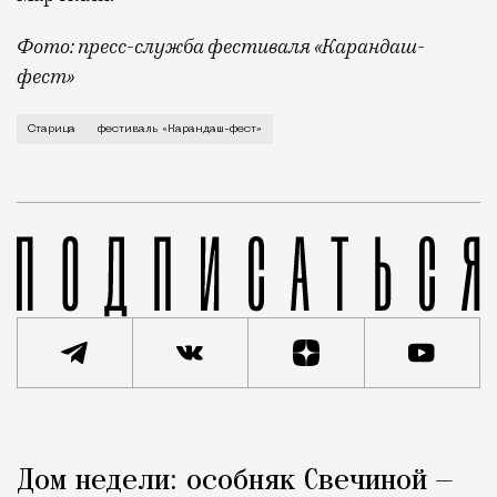
Фото: пресс-служба фестиваля «Карандаш-
фест»
В минувший уикенд маленькая Старица в Тверской об
Старица
фестиваль «Карандаш-фест»
Реклама
Редакция Москвич Mag
Дом недели: особняк Свечиной —
Город