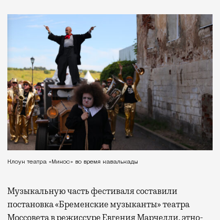
Клоун театра «Микос» во время кавалькады
Музыкальную часть фестиваля составили
постановка «Бременские музыканты» театра
Моссовета в режиссуре Евгения Марчелли, этно-