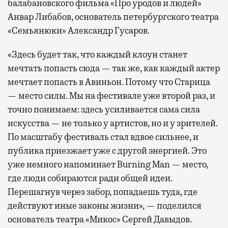
балабановского фильма «Про уродов и людей»
Анвар Либабов, основатель петербургского театра
«Семьянюки» Александр Гусаров.
«Здесь будет так, что каждый клоун станет
мечтать попасть сюда — так же, как каждый актер
мечтает попасть в Авиньон. Потому что Старица
— место силы. Мы на фестивале уже второй раз, и
точно понимаем: здесь усиливается сама сила
искусства — не только у артистов, но и у зрителей.
По масштабу фестиваль стал вдвое сильнее, и
публика приезжает уже с другой энергией. Это
уже немного напоминает Burning Man — место,
где люди собираются ради общей идеи.
Перешагнув через забор, попадаешь туда, где
действуют иные законы жизни», — поделился
основатель театра «Микос» Сергей Давыдов.