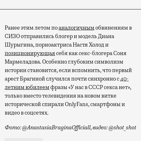
Ранее этим летом по
аналогичным
обвинениям в
СИЗО отправились блогер и модель Диана
Шурыгина, порноактриса Настя Холод и
позиционирующая
себя как секс-блогера Соня
Мармеладова. Особенно глубоким символизм
истории становится, если вспомнить, что первый
арест Брагиной случился почти синхронно с
40-
летним юбилеем
фразы «У нас в СССР секса нет»,
только вместо телевидения на новом витке
исторической спирали OnlyFans, смартфоны и
видео в соцсетях.
Фото: @AnastasiaBraginaOfficiall, видео: @shot_shot