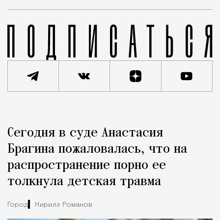
Реклама
Редакция Москвич Mag
Сегодня в суде Анастасия
Город
Брагина пожаловалась, что на
распространение порно ее
толкнула детская травма
Город
Кирилл Романов