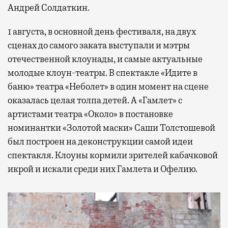
Андрей Солдаткин.
1 августа, в основной день фестиваля, на двух
сценах до самого заката выступали и мэтры
отечественной клоунады, и самые актуальные
молодые клоун-театры. В спектакле «Идите в
баню» театра «Неболет» в один момент на сцене
оказалась целая толпа детей. А «Гамлет» с
артистами театра «Около» в постановке
номинантки «Золотой маски» Саши Толстошевой
был построен на деконструкции самой идеи
спектакля. Клоуны кормили зрителей кабачковой
икрой и искали среди них Гамлета и Офелию.