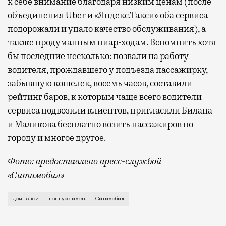
к себе внимание благодаря низким ценам (после
объединения Uber и «Яндекс.Такси» оба сервиса
подорожали и упало качество обслуживания), а
также продуманным пиар-ходам. Вспомнить хотя
бы последние несколько: позвали на работу
водителя, прождавшего у подъезда пассажирку,
забывшую кошелек, восемь часов, составили
рейтинг баров, к которым чаще всего водители
сервиса подвозили клиентов, пригласили Билана
и Маликова бесплатно возить пассажиров по
городу и многое другое.
Фото: предоставлено пресс-службой
«Ситимобил»
«Ситимобил» устроил конкурс на имена для домов т
дом такси
конкурс имен
Ситимобил