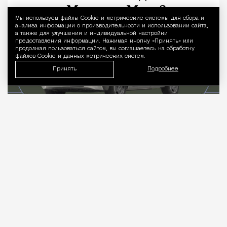
Мы используем файлы Сookie и метрические системы для сбора и
Уведомление 
анализа информации о производительности и использовании сайта,
а также для улучшения и индивидуальной настройки
предоставления информации. Нажимая кнопку «Принять» или
продолжая пользоваться сайтом, вы соглашаетесь на обработку
файлов Cookie и данных метрических систем.
Принять
Подробнее
07.08.2026
4 мин. чтения
Когда слышишь про отечественный
электромобиль, в голове сразу всплывает
смутный образ концепта, который вот‑вот поедет,
но пока стоит на стенде и мигает лампочками.
Рынок не ждет вдохновения, он требует колес,
батарей и ценников, а тем временем «Атом» все