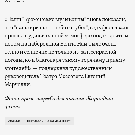
Моссовета
«Наши “Бременские музыканты” вновь доказали,
что “наша крыша — небо голубое”, ведь фестиваль
прошел в удивительной атмосфере под открытым
небом на набережной Волги. Нам было очень
тепло и солнечно не только из-за прекрасной
погоды, но и благодаря такому горячему приему
зрителей!» — подчеркнул художественный
руководитель Театра Моссовета Евгений
Марчелли.
Фото: пресс-служба фестиваля «Карандаш-
фест»
В минувший уикенд маленькая Старица в Тверской об
Старица
фестиваль «Карандаш-фест»