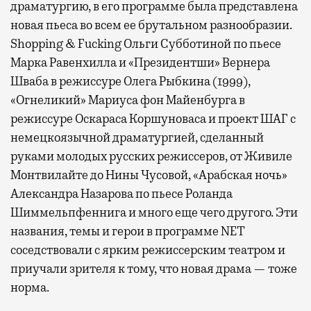
драматургию, в его программе была представлена
новая пьеса во всем ее брутальном разнообразии.
Shopping & Fucking Ольги Субботиной по пьесе
Марка Равенхилла и «Президентши» Вернера
Шваба в режиссуре Олега Рыбкина (1999),
«Огнеликий» Мариуса фон Майенбурга в
режиссуре Оскараса Коршуноваса и проект ШАГ с
немецкоязычной драматургией, сделанный
руками молодых русских режиссеров, от Живиле
Монтвилайте до Нины Чусовой, «Арабская ночь»
Александра Назарова по пьесе Роланда
Шиммельпфеннига и много еще чего другого. Эти
названия, темы и герои в программе NET
соседствовали с ярким режиссерским театром и
приучали зрителя к тому, что новая драма — тоже
норма.