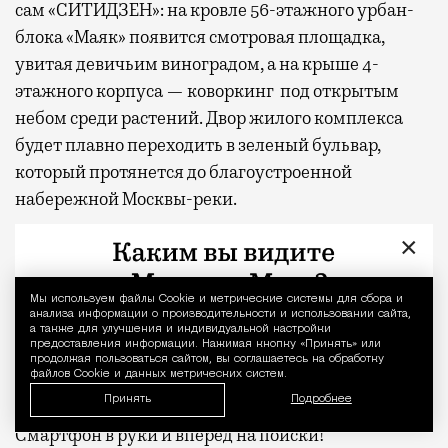
сам «СИТИДЗЕН»: на кровле 56-этажного урбан-
блока «Маяк» появится смотровая площадка,
увитая девичьим виноградом, а на крыше 4-
этажного корпуса — коворкинг под открытым
небом среди растений. Двор жилого комплекса
будет плавно переходить в зеленый бульвар,
который протянется до благоустроенной
набережной Москвы-реки.
×
Но самое большое количество разнообразных
растений, конечно, встречается в парке
«Покровское-Стрешнево»: там их
почти 200 видов.
Мы используем файлы Сookie и метрические системы для сбора и
Уведомление 
анализа информации о производительности и использовании сайта,
Причем основу составляют вековые сосны и ели,
а также для улучшения и индивидуальной настройки
предоставления информации. Нажимая кнопку «Принять» или
лиственницы, дубы и липы. Есть и несколько
продолжая пользоваться сайтом, вы соглашаетесь на обработку
файлов Cookie и данных метрических систем.
видов флоры — ландыш майский, широколистные
Принять
Подробнее
колокольчики — из Красной книги Москвы.
Смартфон в руки и вперед на поиски!