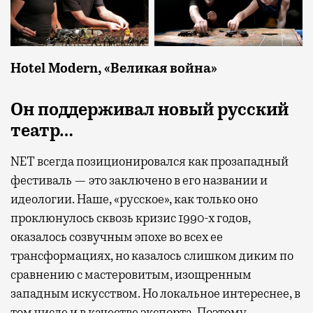
Hotel Modern, «Великая война»
Он поддерживал новый русский
театр…
NET всегда позиционировался как прозападный
фестиваль — это заключено в его названии и
идеологии. Наше, «русское», как только оно
проклюнулось сквозь кризис 1990-х годов,
оказалось созвучным эпохе во всех ее
трансформациях, но казалось слишком диким по
сравнению с мастеровитым, изощренным
западным искусством. Но локальное интереснее, в
том числе и в качестве экспорта. Поэтому