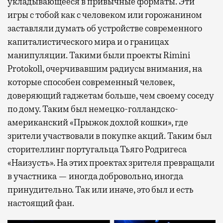
укладывающееся в привычные форматы. Эти
игры с тобой как с человеком или горожанином
заставляли думать об устройстве современного
капиталистического мира и о границах
манипуляции. Такими были проекты Rimini
Protokoll, очерчивавшим радиусы внимания, на
которые способен современный человек,
доверяющий гаджетам больше, чем своему соседу
по дому. Таким был немецко-голландско-
американский «Прыжок дохлой кошки», где
зрители участвовали в покупке акций. Таким был
сторителлинг португальца Тьяго Родригеса
«Наизусть». На этих проектах зрителя превращали
в участника — иногда добровольно, иногда
принудительно. Так или иначе, это был и есть
настоящий фан.