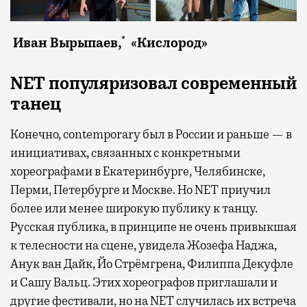
*
Иван Вырыпаев,
«Кислород»
NET популяризовал современный
танец
Конечно, contemporary был в России и раньше — в
инициативах, связанных с конкретными
хореографами в Екатеринбурге, Челябинске,
Перми, Петербурге и Москве. Но NET приучил
более или менее широкую публику к танцу.
Русская публика, в принципе не очень привыкшая
к телесности на сцене, увидела Жозефа Наджа,
Анук ван Дайк, Йо Стрёмгрена, Филиппа Декуфле
и Сашу Вальц. Этих хореографов приглашали и
другие фестивали, но на NET случилась их встреча