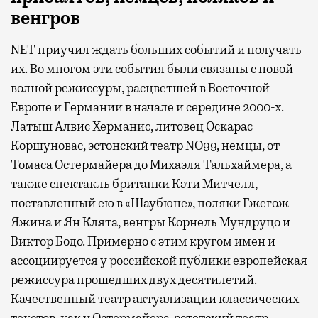
венгров
NET приучил ждать больших событий и получать
их. Во многом эти события были связаны с новой
волной режиссуры, расцветшей в Восточной
Европе и Германии в начале и середине 2000-х.
Латыш Алвис Херманис, литовец Оскарас
Коршуновас, эстонский театр NO99, немцы, от
Томаса Остермайера до Михаэля Тальхаймера, а
также спектакль британки Кэти Митчелл,
поставленный ею в «Шаубюне», поляки Гжегож
Яжина и Ян Клята, венгры Корнель Мундруцо и
Виктор Бодо. Примерно с этим кругом имен и
ассоциируется у российской публики европейская
режиссура прошедших двух десятилетий.
Качественный театр актуализации классических
текстов, как у Остермайера, эстетский театр