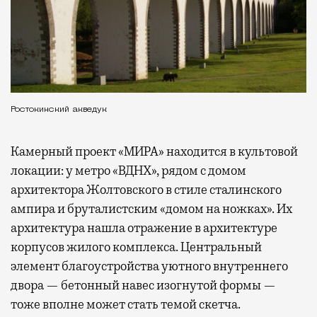
Ростокинский акведук
Камерный проект «МИРА» находится в культовой
локации: у метро «ВДНХ», рядом с домом
архитектора Жолтовского в стиле сталинского
ампира и бруталистским «домом на ножках». Их
архитектура нашла отражение в архитектуре
корпусов жилого комплекса. Центральный
элемент благоустройства уютного внутреннего
двора — бетонный навес изогнутой формы —
тоже вполне может стать темой скетча.