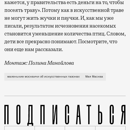
кажется, у правительства есть деньги на то, чтобы
посеять траву». Потому как в искусственной траве
не могут жить жучки и паучки. И, как мы уже
писали, результатом исчезновения насекомых
становится уменьшение количества птиц. Словом,
дети все прекрасно понимают. Посмотрите, что
они еще нам рассказали.
Монтаж: Полина Манойлова
«Москвич Mag» запускает новую рубрику «Мая Масква
маленькие москвичи об искусственных газонах
Мая Масква