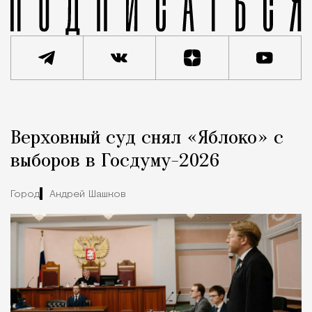
Реклама
Редакция Москвич Mag
Верховный суд снял «Яблоко» с
Город
выборов в Госдуму-2026
Город
Андрей Шашков