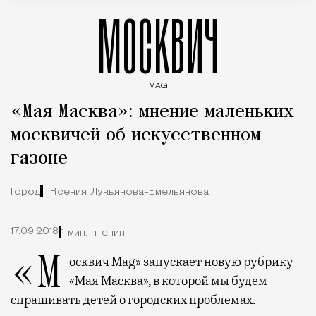
МОСКВИЧ
MAG
Введите ключевые слова для поиска статей
«Мая Масква»: мнение маленьких
москвичей об искусственном
газоне
Город
Ксения Лукьянова-Емельянова
17.09.2018
1 мин. чтения
«Москвич Mag» запускает новую рубрику
«Мая Масква», в которой мы будем
спрашивать детей о городских проблемах.