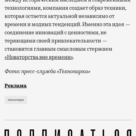
технологиями, компания создает образ техники,
которая остается актуальной независимо от
времени и модных тенденций. Именно эта идея —
соединение инноваций с ценностями, не
теряющими своей привлекательности —
становится главным смысловым стержнем
«Новаторства вне времени»
.
Фото: пресс-служба «Технопарка»
Рекламные кампании техники редко выходят за рамк
Реклама
технопарк