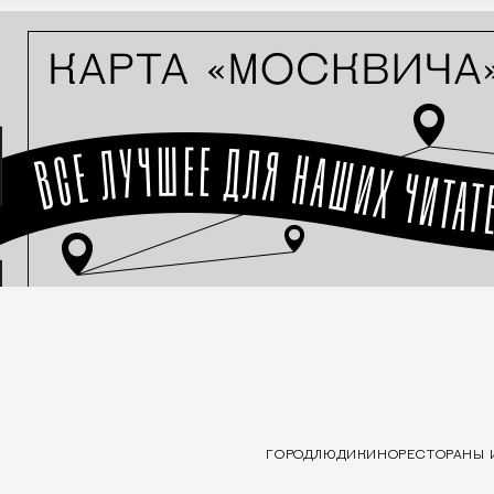
ГОРОД
ЛЮДИ
КИНО
РЕСТОРАНЫ 