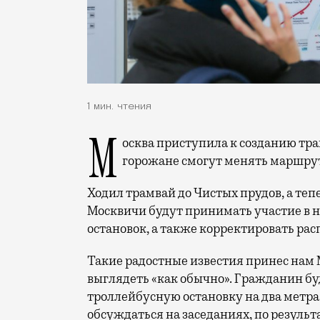
1 мин. чтения
Москва приступила к созданию транспортной системы «Маршрутная сеть». Теперь
горожане смогут менять маршруты
Ходил трамвай до Чистых прудов, а теп
Москвичи будут принимать участие в 
остановок, а также корректировать ра
Такие радостные известия принес нам М
выглядеть «как обычно». Гражданин буд
троллейбусную остановку на два метра 
обсуждаться на заседаниях, по результ