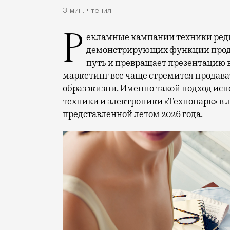
3 мин. чтения
Рекламные кампании техники редко выходят за рамки привычных съемок,
демонстрирующих функции проду
путь и превращает презентацию 
маркетинг все чаще стремится продава
образ жизни. Именно такой подход исп
техники и электроники «Технопарк» в
представленной летом 2026 года.