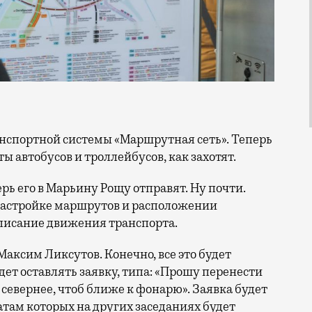
 автобусов и троллейбусов, как захотят.
ерь его в Марьину Рощу отправят. Ну почти.
настройке маршрутов и расположении
списание движения транспорта.
аксим Ликсутов. Конечно, все это будет
ет оставлять заявку, типа: «Прошу перенести
севернее, чтоб ближе к фонарю». Заявка будет
атам которых на других заседаниях будет