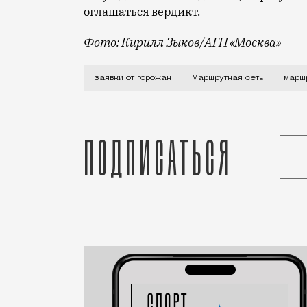
оглашаться вердикт.
Фото: Кирилл Зыков/АГН «Москва»
Москва приступила к созданию транспор
заявки от горожан
Маршрутная сеть
марш
Подписаться
Статья
Редакция Москвич Mag
Город