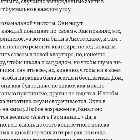
 Олимпа, случайно вынужденные зайти в
т буквально в каждом углу.
то банальной чистоты. Они ждут
, каждый понимает по-своему. Как правило, это,
рлинское, «а вот мы были в Амстердаме, и там…
и и полного ремонта квартиры перед каждым
ить совсем в новой квартире, но, конечно,
ру, чтобы школа и сад рядом, но чтобы шума ни-
ики, «ну это все», но, конечно, чтобы ни в коем
 чтобы парковка была всегда и бесплатная. Дом,
они как будто даже не знают, как можно
только приличные, другие не годятся. И чтобы
ха никотина смузи сворачивается. Окна в
 — на запад. Любое возражение, банально
я веским: «А вот в Германии… » Да, в
но, всю жизнь до этого конкретного поиска
ных и дизайнерских интерьерах, они еще,