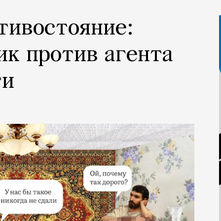
тивостояние:
ик против агента
ти