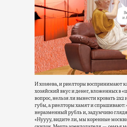
И хозяева, и риелторы воспринимают к
хозяйский вкус и денег, вложенных в 
вопрос, нельзя ли вынести кровать 2х2
губы, а риелторы хамят и спрашивают: «
неразменный рубль и, задумчиво глядя
«Нуууу, видите ли, мы коренные москви
скидок. Мечта арендодателя — семья м