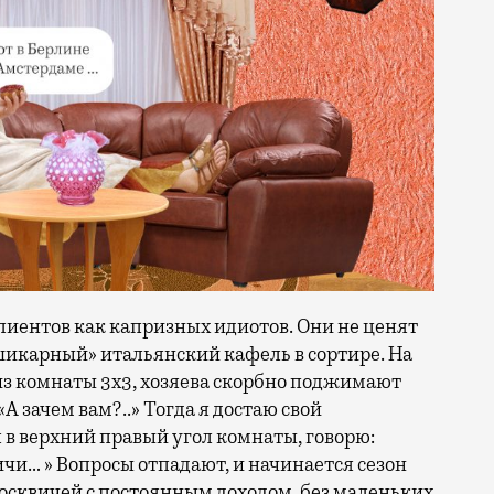
лиентов как капризных идиотов. Они не ценят
«шикарный» итальянский кафель в сортире. На
 из комнаты 3х3, хозяева скорбно поджимают
А зачем вам?..» Тогда я достаю свой
 в верхний правый угол комнаты, говорю:
чи… » Вопросы отпадают, и начинается сезон
осквичей с постоянным доходом, без маленьких