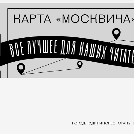
ГОРОД
ЛЮДИ
КИНО
РЕСТОРАНЫ 