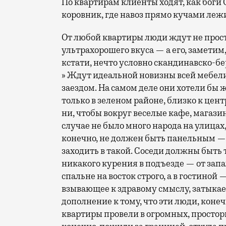
По квартирам клиенты ходят, как боги
коровник, где навоз прямо кучами лежи
От любой квартиры люди ждут не прос
ультрахорошего вкуса — а его, заметим
кстати, нечто условно скандинавско-бе
» Ждут идеальной новизны всей мебел
заездом. На самом деле они хотели бы ж
только в зеленом районе, близко к цент
ни, чтобы вокруг веселые кафе, магазинч
случае не было много народа на улицах,
конечно, не должен быть панельным — 
заходить в такой. Соседи должны быть 
никакого курения в подъезде — от запа
спальне на восток строго, а в гостиной
взывающее к здравому смыслу, затыкаетс
дополнение к тому, что эти люди, конеч
квартиры провели в огромных, простор