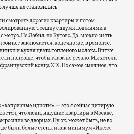
о лучше не становились.
ли смотреть дорогие квартиры и потом
изолированную трешку с двумя лоджиями в
 метро. Не Лобня, не Бутово. Да, можно снять
омпромисс заключается, конечно же, в ремонте.
ники и кухня цвета топленого молока. Витые
ели попроще, чтобы глаза не резало. Мы хотели
е французский конца XIX. Но самое смешное, что
 Но «капризные идиоты» — это я сейчас цитирую
ажется, что люди, ищущие квартиры в Москве,
выросшие во дворцах. Ну ок, может быть, не во
 где были белые стены и как минимум «Икея».