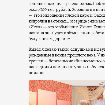
соприкосновения с реальностью. Любые
около 100 тыс. рублей. Хорошие и в центр
— это воплощение плохой кармы. Захо
ковролин на стенах… и сердце сжимает
«Икея» — это особый шик. Их нет. Если 
названа она будет в объявлении рабо
будут с этим дерьмом.
Вывод я делаю такой: однушками и дв
рожденные в конце прошлого века. У н
трешек — богатенькие «бизнесмены» со
наследники номенклатурных бабушек. 
не дано.