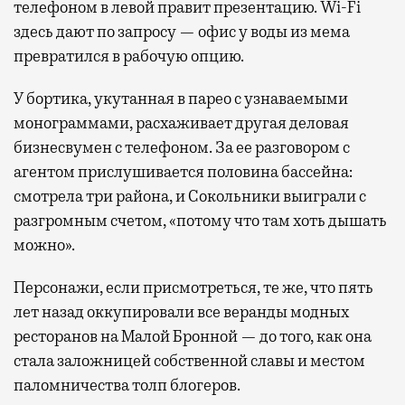
телефоном в левой правит презентацию. Wi-Fi
здесь дают по запросу — офис у воды из мема
превратился в рабочую опцию.
У бортика, укутанная в парео с узнаваемыми
монограммами, расхаживает другая деловая
бизнесвумен с телефоном. За ее разговором с
агентом прислушивается половина бассейна:
смотрела три района, и Сокольники выиграли с
разгромным счетом, «потому что там хоть дышать
можно».
Персонажи, если присмотреться, те же, что пять
лет назад оккупировали все веранды модных
ресторанов на Малой Бронной — до того, как она
стала заложницей собственной славы и местом
паломничества толп блогеров.