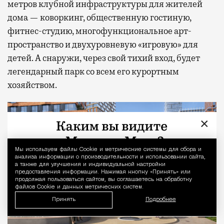
метров клубной инфраструктуры для жителей
дома — коворкинг, общественную гостиную,
фитнес-студию, многофункциональное арт-
пространство и двухуровневую «игровую» для
детей. А снаружи, через свой тихий вход, будет
легендарный парк со всем его курортным
хозяйством.
×
Мы используем файлы Сookie и метрические системы для сбора и
Уведомление 
анализа информации о производительности и использовании сайта,
а также для улучшения и индивидуальной настройки
предоставления информации. Нажимая кнопку «Принять» или
продолжая пользоваться сайтом, вы соглашаетесь на обработку
файлов Cookie и данных метрических систем.
Принять
Подробнее