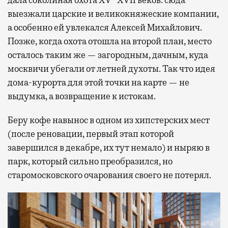
дала соколиная охота XV−XVII веков: сюда
выезжали царские и великокняжеские компании,
а особенно ей увлекался Алексей Михайлович.
Позже, когда охота отошла на второй план, место
осталось таким же — загородным, дачным, куда
москвичи убегали от летней духоты. Так что идея
дома-курорта для этой точки на карте — не
выдумка, а возвращение к истокам.
Беру кофе навынос в одном из хипстерских мест
(после реновации, первый этап которой
завершился в декабре, их тут немало) и ныряю в
парк, который сильно преобразился, но
старомосковского очарования своего не потерял.