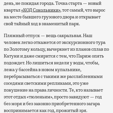
день, не покидая города. Точка старта — новый
квартал
«КОД Сокольники»
, тот самый, что вырос
на месте бывшего грузового двора и открывает
свой тайный ход в знаменитый парк.
Пляжный отпуск — вещь сакральная. Наш
человек легко откажется от экскурсионного тура
по Золотому кольцу, вычеркнет из планов сплав по
Катуни и даже смирится с тем, что Париж опять
подождет. Но лишиться недели у воды, чтобы,
лежа у бассейна в новом купальнике,
перебрасываться с такими же расслабленными
соседями светскими репликами, это уже
покушение на права личности. Те, кто называет
этот отдых «тюленьим», просто завидуют — год
без моря и без законно приобретенного загара
воспринимается как год, прожитый зря.