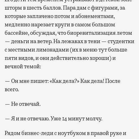
шторм в шесть баллов. Пара дам с фигурами, за
которые заплачено потом и абонементами,
медленно нарезает круги в самом большом
бассейне, обсуждая, что биоревитализация летом
— деньги на ветер. На лежаках в тени — студентки
с местными лимонадами (их в меню тут больше
пяти видов, и они действительно хороши) и
вечной темой:
— Он мне пишет: «Как дела?» Как дела! После
всего.
— Не отвечай.
— Я и не отвечаю. Уже 14 минут молчу.
Рядом бизнес-леди с ноутбуком в правой руке и