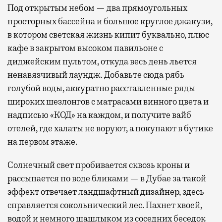
Под открытым небом — два прямоугольных
просторных бассейна и большое круглое джакузи,
в котором светская жизнь кипит буквально, плюс
кафе в закрытом высоком павильоне с
диджейским пультом, откуда весь день льется
ненавязчивый лаундж. Добавьте сюда рябь
голубой воды, аккуратно расставленные ряды
широких шезлонгов с матрасами винного цвета и
надписью «КОД» на каждом, и получите вайб
отелей, где халаты не воруют, а покупают в бутике
на первом этаже.
Солнечный свет пробивается сквозь кроны и
рассыпается по воде бликами — в Дубае за такой
эффект отвечает ландшафтный дизайнер, здесь
справляется сокольнический лес. Пахнет хвоей,
водой и немного шашлыком из соседних беседок