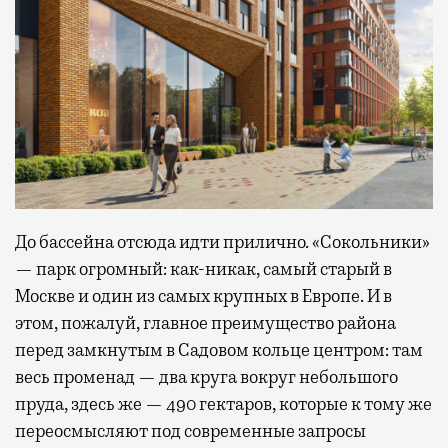
До бассейна отсюда идти прилично. «Сокольники»
— парк огромный: как-никак, самый старый в
Москве и один из самых крупных в Европе. И в
этом, пожалуй, главное преимущество района
перед замкнутым в Садовом кольце центром: там
весь променад — два круга вокруг небольшого
пруда, здесь же — 490 гектаров, которые к тому же
переосмысляют под современные запросы