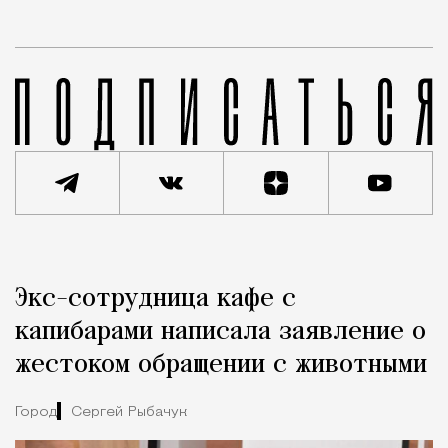
Реклама
Редакция Москвич Mag
Экс-сотрудница кафе с
Город
капибарами написала заявление о
жестоком обращении с животными
Город
Сергей Рыбачук