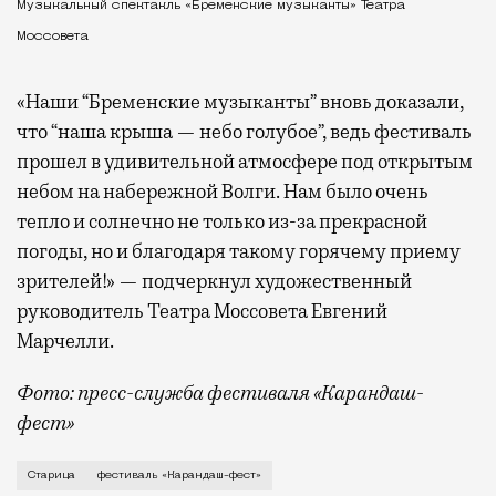
Музыкальный спектакль «Бременские музыканты» Театра
Моссовета
«Наши “Бременские музыканты” вновь доказали,
что “наша крыша — небо голубое”, ведь фестиваль
прошел в удивительной атмосфере под открытым
небом на набережной Волги. Нам было очень
тепло и солнечно не только из-за прекрасной
погоды, но и благодаря такому горячему приему
зрителей!» — подчеркнул художественный
руководитель Театра Моссовета Евгений
Марчелли.
Фото: пресс-служба фестиваля «Карандаш-
фест»
В минувший уикенд маленькая Старица в Тверской об
Старица
фестиваль «Карандаш-фест»