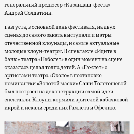
генеральный продюсер «Карандаш-феста»
Андрей Солдаткин.
1 августа, в основной день фестиваля, на двух
сценах до самого заката выступали и мэтры
отечественной клоунады, и самые актуальные
молодые клоун-театры. В спектакле «Идите в
баню» театра «Неболет» в один момент на сцене
оказалась целая толпа детей. А «Гамлет» с
артистами театра «Около» в постановке
номинантки «Золотой маски» Саши Толстошевой
был построен на деконструкции самой идеи
спектакля. Клоуны кормили зрителей кабачковой
икрой и искали среди них Гамлета и Офелию.