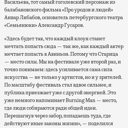
Васильева, тот самый гоголевский персонаж из
балабановского фильма «Про уродов и людей»
Анвар Либабов, основатель петербургского театра
«Семьянюки» Александр Гусаров.
«Здесь будет так, что каждый клоун станет
мечтать попасть сюда — так же, как каждый актер
мечтает попасть в Авиньон. Потому что Старица
— место силы. Мы на фестивале уже второй раз, и
точно понимаем: здесь усиливается сама сила
искусства — не только у артистов, но и у зрителей.
По масштабу фестиваль стал вдвое сильнее, и
публика приезжает уже с другой энергией. Это
уже немного напоминает Burning Man — место,
где люди собираются ради общей идеи.
Перешагнув через забор, попадаешь туда, где
действуют иные законы жизни», — поделился