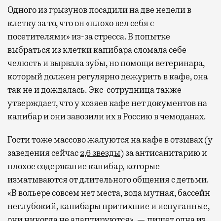
Одного из грызунов посадили на две недели в
клетку за то, что он «плохо вел себя с
посетителями» из-за стресса. В попытке
выбраться из клетки капибара сломала себе
челюсть и вырвала зубы, но помощи ветеринара,
который должен регулярно дежурить в кафе, она
так не и дождалась. Экс-сотрудница также
утверждает, что у хозяев кафе нет документов на
капибар и они завозили их в Россию в чемоданах.
Гости тоже массово жалуются на кафе в отзывах (у
заведения сейчас
2,6 звезды
) за антисанитарию и
плохое содержание капибар, которые
изматываются от длительного общения с детьми.
«В вольере совсем нет места, вода мутная, бассейн
неглубокий, капибары притихшие и испуганные,
они никогда не адаптируются», —
пишет
одна из