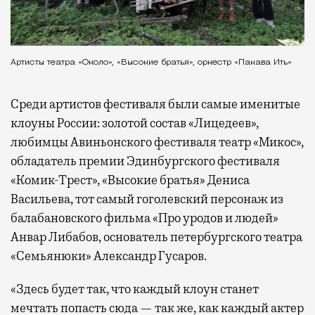
Артисты театра «Около», «Высокие братья», оркестр «Пакава Ить»
Среди артистов фестиваля были самые именитые
клоуны России: золотой состав «Лицедеев»,
любимцы Авиньонского фестиваля театр «Микос»,
обладатель премии Эдинбургского фестиваля
«Комик-Трест», «Высокие братья» Дениса
Васильева, тот самый гоголевский персонаж из
балабановского фильма «Про уродов и людей»
Анвар Либабов, основатель петербургского театра
«Семьянюки» Александр Гусаров.
«Здесь будет так, что каждый клоун станет
мечтать попасть сюда — так же, как каждый актер