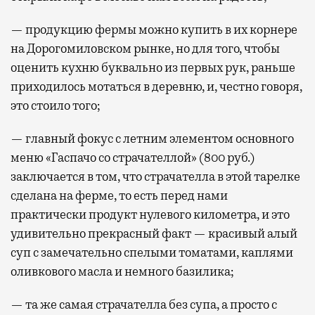
— продукцию фермы можно купить в их корнере
на Дорогомиловском рынке, но для того, чтобы
оценить кухню буквально из первых рук, раньше
приходилось мотаться в деревню, и, честно говоря,
это стоило того;
— главный фокус с летним элементом основного
меню «Гаспачо со страчателлой» (800 руб.)
заключается в том, что страчателла в этой тарелке
сделана на ферме, то есть перед нами
практически продукт нулевого километра, и это
удивительно прекрасный факт — красивый алый
суп с замечательно спелыми томатами, каплями
оливкового масла и немного базилика;
— та же самая страчателла без супа, а просто с