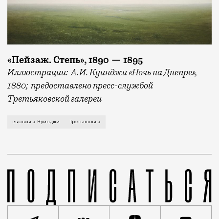
«Пейзаж. Степь», 1890 — 1895
Иллюстрации: А.И. Куинджи «Ночь на Днепре»,
1880; предоставлено пресс-службой
Третьяковской галереи
Это точно будет «очередь на Серова»-2. Дело в том
выставка Куинджи
Третьяковка