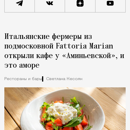
Реклама
Редакция Москвич Mag
Итальянские фермеры из
Город
подмосковной Fattoria Marian
открыли кафе у «Аминьевской», и
это аморе
Рестораны и бары
Светлана Кесоян