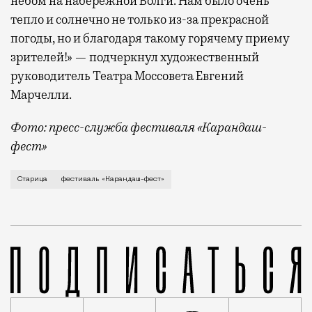
небом на набережной Волги. Нам было очень
тепло и солнечно не только из-за прекрасной
погоды, но и благодаря такому горячему приему
зрителей!» — подчеркнул художественный
руководитель Театра Моссовета Евгений
Марчелли.
Фото: пресс-служба фестиваля «Карандаш-
фест»
В минувший уикенд маленькая Старица в Тверской об
Старица
фестиваль «Карандаш-фест»