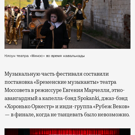
Клоун театра «Микос» во время кавалькады
Музыкальную часть фестиваля составили
постановка «Бременские музыканты» театра
Моссовета в режиссуре Евгения Марчелли, этно-
авангардный а капелла-бэнд Spokanki, джаз-бэнд
«Хоронько Оркестр» и инди-группа «Рубеж Веков»
— в финале, когда не танцевать было невозможно.