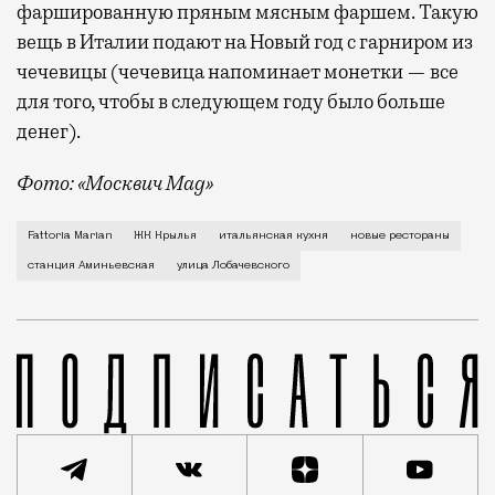
фаршированную пряным мясным фаршем. Такую
вещь в Италии подают на Новый год с гарниром из
чечевицы (чечевица напоминает монетки — все
для того, чтобы в следующем году было больше
денег).
Фото: «Москвич Mag»
Настоящая итальянская ферма и кафе при ней Fattor
Fattoria Marian
ЖК Крылья
итальянская кухня
новые рестораны
станция Аминьевская
улица Лобачевского