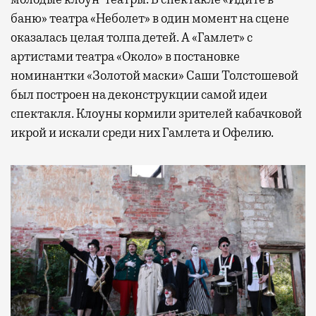
баню» театра «Неболет» в один момент на сцене
оказалась целая толпа детей. А «Гамлет» с
артистами театра «Около» в постановке
номинантки «Золотой маски» Саши Толстошевой
был построен на деконструкции самой идеи
спектакля. Клоуны кормили зрителей кабачковой
икрой и искали среди них Гамлета и Офелию.