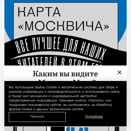
×
Мы используем файлы Сookie и метрические системы для сбора и
Уведомление 
анализа информации о производительности и использовании сайта,
а также для улучшения и индивидуальной настройки
предоставления информации. Нажимая кнопку «Принять» или
продолжая пользоваться сайтом, вы соглашаетесь на обработку
файлов Cookie и данных метрических систем.
Принять
Подробнее