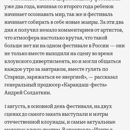
уже два года, начиная со второго года ребенок
начинает осознавать мир, так же и фестиваль
начинает собирать в себе новые жанры. За эти два
дня я получил немало комментариев от артистов,
что атмосфера настолько крутая, что такой
больше нет ни на одном фестивале в России — они
не только вместе выходили на сцену во время
клоунского дивертисмента, но и могли общаться
каждое утро за завтраком, вместе гулять по
Старице, заряжаться ее энергией», — рассказал
генеральный продюсер «Карандаш-феста»
Андрей Солдаткин.
1 августа, в основной день фестиваля, на двух
сценах до самого заката выступали и мэтры
отечественной клоунады, и самые актуальные
молодые клоун-театры. В спектакле «Идите в