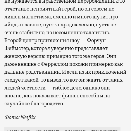
не нуждается в нравственном перерождении. Это
отчетливо неприятный герой, но он совсем не
лишен магнетизма, смешно и много шутит про
яйца, а главное, пусть парадоксально, пусть не
очень стабильно, но несомненно талантлив.
Второй центр притяжения шоу — Форчун
Феймстер, которая уверенно представляет
женскую версию примерно того же героя. Они
даже внешне с Ферреллом похожи примерно как
дальние родственники. И если из их приключений
следует какой-то вывод, то вот он: ждать от таких
людей честности — гиблое дело, однако они
вполне, как показывает финал, способны на
случайное благородство.
Фото: Netflix
Когда-то Лонни Хокинс (Уилл Феррелл) был звездой 