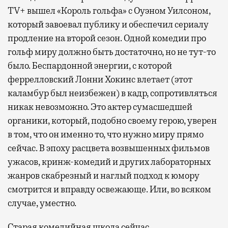
TV+ вышел «Король гольфа» с Оуэном Уилсоном,
который завоевал публику и обеспечил сериалу
продление на второй сезон. Одной комедии про
гольф миру должно быть достаточно, но не тут-то
было. Беспардонной энергии, с которой
феррелловский Лонни Хокинс влетает (этот
каламбур был неизбежен) в кадр, сопротивляться
никак невозможно. Это актер сумасшедшей
органики, который, подобно своему герою, уверен
в том, что он именно то, что нужно миру прямо
сейчас. В эпоху расцвета возвышенных фильмов
ужасов, кринж-комедий и других лабораторных
жанров скабрезный и наглый подход к юмору
смотрится и вправду освежающе. Или, во всяком
случае, уместно.
Старая комедийная школа сейчас