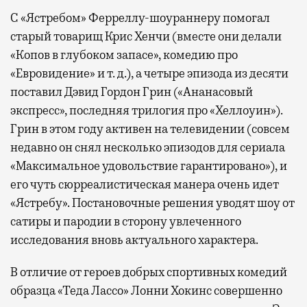
С «Ястребом» Ферреллу-шоураннеру помогал
старый товарищ Крис Хенчи (вместе они делали
«Копов в глубоком запасе», комедию про
«Евровидение» и т. д.), а четыре эпизода из десяти
поставил Дэвид Гордон Грин («Ананасовый
экспресс», последняя трилогия про «Хеллоуин»).
Грин в этом году активен на телевидении (совсем
недавно он снял несколько эпизодов для сериала
«Максимальное удовольствие гарантировано»), и
его чуть сюрреалистическая манера очень идет
«Ястребу». Постановочные решения уводят шоу от
сатиры и пародии в сторону увлеченного
исследования вновь актуального характера.
В отличие от героев добрых спортивных комедий
образца «Теда Лассо» Лонни Хокинс совершенно