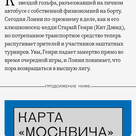
Когда-то Лонни Хокинс (Уилл Феррелл) был
звездой гольфа, разъезжавшей на личном
автобусе с собственной физиономией на борту.
Сегодня Лонни по-прежнему в деле, как и его
клюшконосец-кедди Старый Генри (Кит Дэвид),
но потрепанное транспортное средство теперь
распугивает зрителей и участников заштатных
турниров. Увы, Генри падает замертво прямо во
время очередной игры, и Лонни понимает, что
пора возвращаться в высшую лигу.
ПРОДОЛЖЕНИЕ НИЖЕ