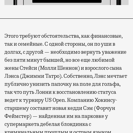
Этого требуют обстоятельства, как финансовые,
так и семейные. С одной стороны, он по уши в
долгах, с другой — необходимо вернуть уважение
без пяти минут бывшей, но все еще любимой
жены Стейси (Молли Шеннон) и взрослого сына
Лэнса (Джимми Татро). Собственно, Лэнс мечтает
публично унизить папочку на поле для гольфа,
так что путь Лонни к восстановлению статуса
ведет к турниру US Open. Компанию Хокинсу-
старшему составит новая кедди Сэм (Форчун
Феймстер) — найденная им на парковке у
супермаркета дебелая блондинка с
криминальным прошлым и острым языком.