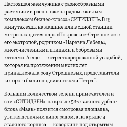
Настоящая жемчужина с разнообразными
растениями расположена рядом с жилым
комплексом бизнес-класса «СИТИДЗЕН». В 15
минутах езды на машине или в одной станции
метро находится парк «Покровское-Стрешнево» с
его экотропой, родником «Царевна Лебедь»,
многочисленными птицами и бобровыми
хатками. А еще — с отреставрированной усадьбой,
которая на протяжении многих лет
принадлежала роду Стрешневых, представители
которого были сподвижниками Петра I.
Большим количеством зелени примечателен и
сам «СИТИДЗЕН»: на кровле 56-этажного урбан-
блока «Маяк» появится смотровая площадка,
увитая девичьим виноградом, а на крыше 4-
этажного корпуса — коворкинг под открытым