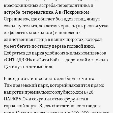
краснокнижных ястреба-перепелятника и
ястреба-тетеревятника. А в «Покровском-
Стрешнево», где обитает 80 видов птиц, живут
сокол пустельга, хохлатая чернеть (нырковая утка
с эффектным хохолком) и поползень —
единственная птица в наших широтах, которая
умеет бегать по стволу дерева головой вниз.
Добраться до парка удобно из жилых комплексов
«СИТИДЗЕН» и «Сити Бэй» — дорога займет около
15 минут на автомобиле.
Еще одно отличное место для бердвотчинга —
Тимирязевский парк, который находится прямо
напротив премиального клубного дома «26
ПАРКВЬЮ» и сохранил атмосферу леса в
городской черте. Здесь обитает более 70 видов
птиц. Среди деревьев возрастом 200–250 лет стоит