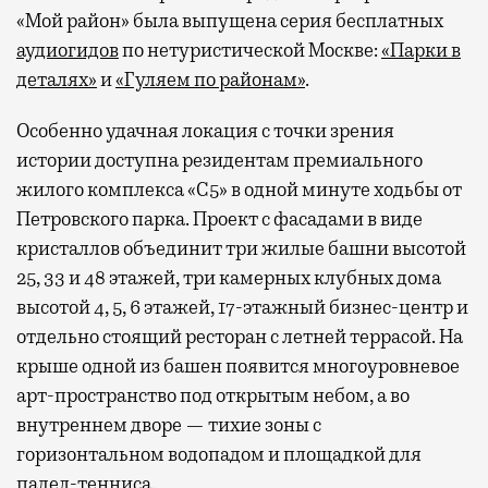
«Мой район» была выпущена серия бесплатных
аудиогидов
по нетуристической Москве:
«Парки в
деталях»
и
«Гуляем по районам»
.
Особенно удачная локация с точки зрения
истории доступна резидентам премиального
жилого комплекса «С5»
в одной минуте ходьбы от
Петровского парка. Проект с фасадами в виде
кристаллов объединит три жилые башни высотой
25, 33 и 48 этажей, три камерных клубных дома
высотой 4, 5, 6 этажей, 17-этажный бизнес-центр и
отдельно стоящий ресторан с летней террасой. На
крыше одной из башен появится многоуровневое
арт-пространство под открытым небом, а во
внутреннем дворе — тихие зоны с
горизонтальном водопадом и площадкой для
падел-тенниса.