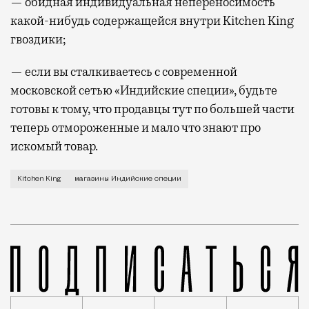
— обидная индивидуальная непереносимость
какой-нибудь содержащейся внутри Kitchen King
гвоздики;
— если вы сталкиваетесь с современной
московской сетью «Индийские специи», будьте
готовы к тому, что продавцы тут по большей части
теперь отмороженные и мало что знают про
искомый товар.
Рыжий порошок с характерным запахом индийских спе
Kitchen King
магазины Индийские специи