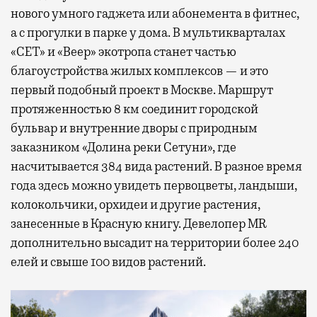
нового умного гаджета или абонемента в фитнес,
а с прогулки в парке у дома. В мультикварталах
«СЕТ» и «Веер» экотропа станет частью
благоустройства жилых комплексов — и это
первый подобный проект в Москве. Маршрут
протяженностью 8 км соединит городской
бульвар и внутренние дворы с природным
заказником «Долина реки Сетуни», где
насчитывается 384 вида растений. В разное время
года здесь можно увидеть первоцветы, ландыши,
колокольчики, орхидеи и другие растения,
занесенные в Красную книгу. Девелопер MR
дополнительно высадит на территории более 240
елей и свыше 100 видов растений.