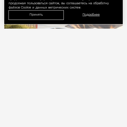
продолжая пользоваться сайтом, вы соглашаетесь на обработку
файлов Cookie и данных метрических систем.
Принять
Подробнее
09.08.2026
1 мин. чтения
В «Сити» скоро станет чуть меньше стекла и
чуть больше зелени. На крыше шестого
этажа делового центра «Топ Тауэр» хотят разбить
парк площадью почти 3 тыс. «квадратов».
ПРОДОЛЖЕНИЕ НИЖЕ