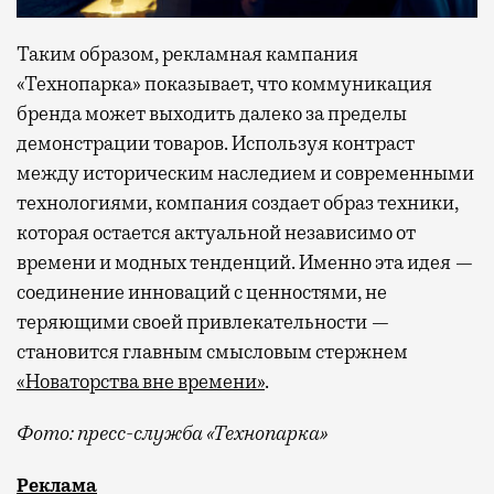
Таким образом, рекламная кампания
«Технопарка» показывает, что коммуникация
бренда может выходить далеко за пределы
демонстрации товаров. Используя контраст
между историческим наследием и современными
технологиями, компания создает образ техники,
которая остается актуальной независимо от
времени и модных тенденций. Именно эта идея —
соединение инноваций с ценностями, не
теряющими своей привлекательности —
становится главным смысловым стержнем
«Новаторства вне времени»
.
Фото: пресс-служба «Технопарка»
Рекламные кампании техники редко выходят за рамк
Реклама