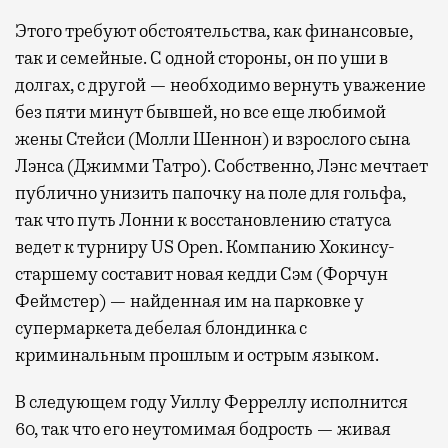
Этого требуют обстоятельства, как финансовые,
так и семейные. С одной стороны, он по уши в
долгах, с другой — необходимо вернуть уважение
без пяти минут бывшей, но все еще любимой
жены Стейси (Молли Шеннон) и взрослого сына
Лэнса (Джимми Татро). Собственно, Лэнс мечтает
публично унизить папочку на поле для гольфа,
так что путь Лонни к восстановлению статуса
ведет к турниру US Open. Компанию Хокинсу-
старшему составит новая кедди Сэм (Форчун
Феймстер) — найденная им на парковке у
супермаркета дебелая блондинка с
криминальным прошлым и острым языком.
В следующем году Уиллу Ферреллу исполнится
60, так что его неутомимая бодрость — живая