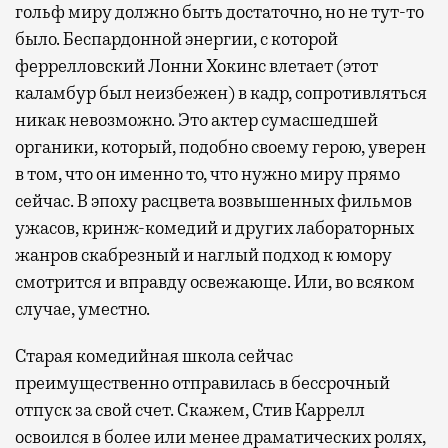
гольф миру должно быть достаточно, но не тут-то
было. Беспардонной энергии, с которой
феррелловский Лонни Хокинс влетает (этот
каламбур был неизбежен) в кадр, сопротивляться
никак невозможно. Это актер сумасшедшей
органики, который, подобно своему герою, уверен
в том, что он именно то, что нужно миру прямо
сейчас. В эпоху расцвета возвышенных фильмов
ужасов, кринж-комедий и других лабораторных
жанров скабрезный и наглый подход к юмору
смотрится и вправду освежающе. Или, во всяком
случае, уместно.
Старая комедийная школа сейчас
преимущественно отправилась в бессрочный
отпуск за свой счет. Скажем, Стив Каррелл
освоился в более или менее драматических ролях,