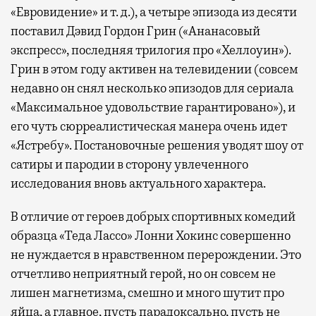
«Евровидение» и т. д.), а четыре эпизода из десяти
поставил Дэвид Гордон Грин («Ананасовый
экспресс», последняя трилогия про «Хеллоуин»).
Грин в этом году активен на телевидении (совсем
недавно он снял несколько эпизодов для сериала
«Максимальное удовольствие гарантировано»), и
его чуть сюрреалистическая манера очень идет
«Ястребу». Постановочные решения уводят шоу от
сатиры и пародии в сторону увлеченного
исследования вновь актуального характера.
В отличие от героев добрых спортивных комедий
образца «Теда Лассо» Лонни Хокинс совершенно
не нуждается в нравственном перерождении. Это
отчетливо неприятный герой, но он совсем не
лишен магнетизма, смешно и много шутит про
яйца, а главное, пусть парадоксально, пусть не