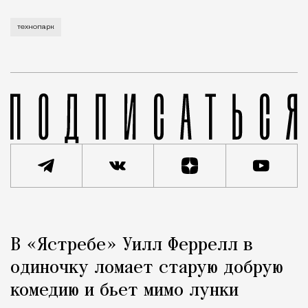
технопарк
Реклама
Редакция Москвич Mag
В «Ястребе» Уилл Феррелл в
Город
одиночку ломает старую добрую
комедию и бьет мимо лунки