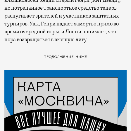
клюшконосец-кедди Старый Генри (Кит Дэвид),
но потрепанное транспортное средство теперь
распугивает зрителей и участников заштатных
турниров. Увы, Генри падает замертво прямо во
время очередной игры, и Лонни понимает, что
пора возвращаться в высшую лигу.
ПРОДОЛЖЕНИЕ НИЖЕ