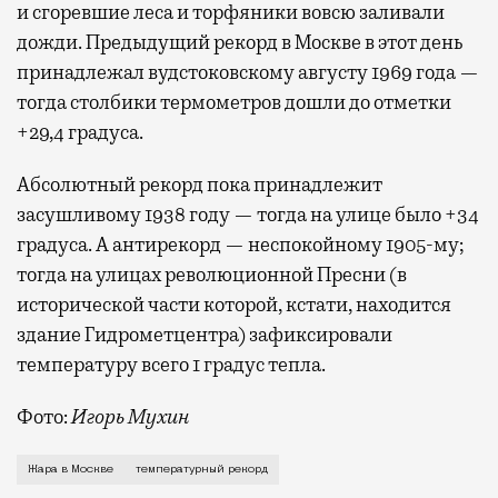
и сгоревшие леса и торфяники вовсю заливали
дожди. Предыдущий рекорд в Москве в этот день
принадлежал вудстоковскому августу 1969 года —
тогда столбики термометров дошли до отметки
+29,4 градуса.
Абсолютный рекорд пока принадлежит
засушливому 1938 году — тогда на улице было +34
градуса. А антирекорд — неспокойному 1905-му;
тогда на улицах революционной Пресни (в
исторической части которой, кстати, находится
здание Гидрометцентра) зафиксировали
температуру всего 1 градус тепла.
Фото:
Игорь Мухин
Если вы читаете это сообщение, то в Москве +30, а
Жара в Москве
температурный рекорд