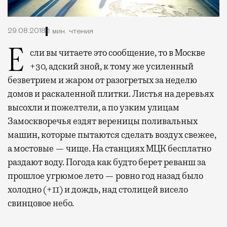
29.08.2018
1 мин. чтения
Если вы читаете это сообщение, то в Москве
+30, адский зной, к тому же усиленный
безветрием и жаром от разогретых за неделю
домов и раскаленной плитки. Листья на деревьях
высохли и пожелтели, а по узким улицам
Замоскворечья ездят вереницы поливальных
машин, которые пытаются сделать воздух свежее,
а мостовые — чище. На станциях МЦК бесплатно
раздают воду. Погода как будто берет реванш за
прошлое угрюмое лето — ровно год назад было
холодно (+11) и дождь, над столицей висело
свинцовое небо.