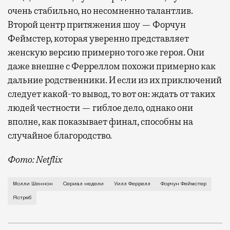
очень стабильно, но несомненно талантлив.
Второй центр притяжения шоу — Форчун
Феймстер, которая уверенно представляет
женскую версию примерно того же героя. Они
даже внешне с Ферреллом похожи примерно как
дальние родственники. И если из их приключений
следует какой-то вывод, то вот он: ждать от таких
людей честности — гиблое дело, однако они
вполне, как показывает финал, способны на
случайное благородство.
Фото: Netflix
Когда-то Лонни Хокинс (Уилл Феррелл) был звездой 
Молли Шеннон
Сериал недели
Уилл Феррелл
Форчун Феймстер
Ястреб