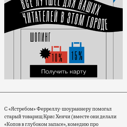
С «Ястребом» Ферреллу-шоураннеру помогал
старый товарищ Крис Хенчи (вместе они делали
«Копов в глубоком запасе», комедию про