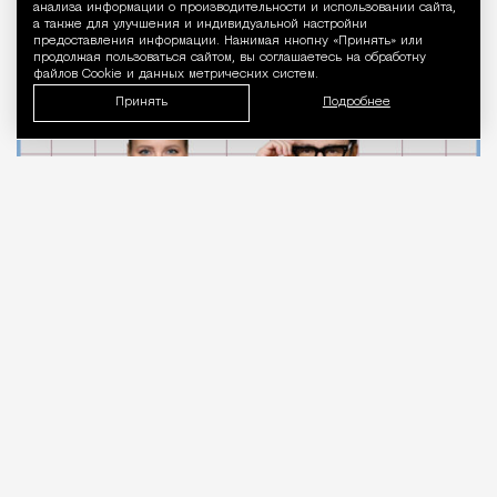
Уведомление 
Летучей
анализа информации о производительности и использовании сайта,
а также для улучшения и индивидуальной настройки
предоставления информации. Нажимая кнопку «Принять» или
продолжая пользоваться сайтом, вы соглашаетесь на обработку
Город
Кирилл Романов
файлов Cookie и данных метрических систем.
Принять
Подробнее
07.08.2026
2 мин. чтения
Московские стоматологи
записывают
видео в
поддержку московского врача Алексея
Фролова после выхода выпусков программы