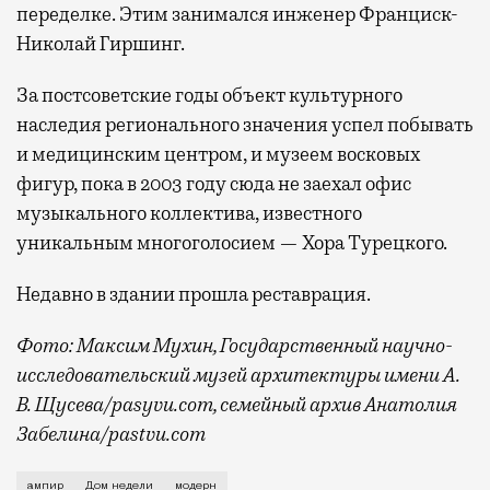
переделке. Этим занимался инженер Франциск-
Николай Гиршинг.
За постсоветские годы объект культурного
наследия регионального значения успел побывать
и медицинским центром, и музеем восковых
фигур, пока в 2003 году сюда не заехал офис
музыкального коллектива, известного
уникальным многоголосием — Хора Турецкого.
Недавно в здании прошла реставрация.
Фото: Максим Мухин, Государственный научно-
исследовательский музей архитектуры имени А.
В. Щусева/pasyvu.com, семейный архив Анатолия
Забелина/pastvu.com
История каменного строения в Мещанской слободе —
ампир
Дом недели
модерн