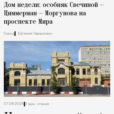
Дом недели: особняк Свечиной —
Город
Циммерман — Моргунова на
проспекте Мира
Город
Евгения Гершкович
07.08.2026
3 мин. чтения