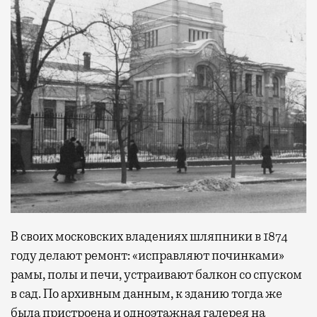
В своих московских владениях шляпники в 1874
году делают ремонт: «исправляют починками»
рамы, полы и печи, устраивают балкон со спуском
в сад. По архивным данным, к зданию тогда же
была пристроена и одноэтажная галерея на