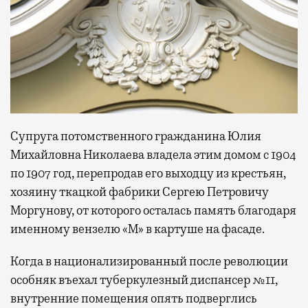
Супруга потомственного гражданина Юлия
Михайловна Николаева владела этим домом с 1904
по 1907 год, перепродав его выходцу из крестьян,
хозяину ткацкой фабрики Сергею Петровичу
Моргунову, от которого осталась память благодаря
именному вензелю «М» в картуше на фасаде.
Когда в национализированный после революции
особняк въехал туберкулезный диспансер №11,
внутренние помещения опять подверглись