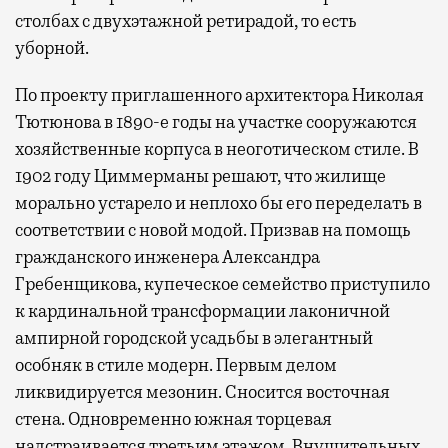
столбах с двухэтажной ретирадой, то есть
уборной.
По проекту приглашенного архитектора Николая
Тютюнова в 1890-е годы на участке сооружаются
хозяйственные корпуса в неоготическом стиле. В
1902 году Циммерманы решают, что жилище
морально устарело и неплохо бы его переделать в
соответствии с новой модой. Призвав на помощь
гражданского инженера Александра
Гребенщикова, купеческое семейство приступило
к кардинальной трансформации лаконичной
ампирной городской усадьбы в элегантный
особняк в стиле модерн. Первым делом
ликвидируется мезонин. Сносится восточная
стена. Одновременно южная торцевая
надстраивается третьим этажом. Внушительных