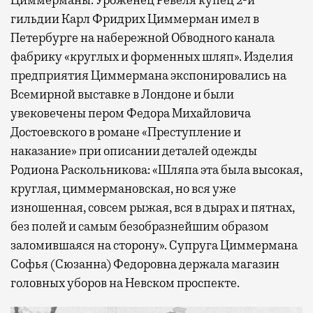
Циммерманы. Уроженец Ревеля купец 2-й
гильдии Карл Фридрих Циммерман имел в
Петербурге на набережной Обводного канала
фабрику «круглых и форменных шляп». Изделия
предприятия Циммермана экспонировались на
Всемирной выставке в Лондоне и были
увековечены пером Федора Михайловича
Достоевского в романе «Преступление и
наказание» при описании деталей одежды
Родиона Раскольникова: «Шляпа эта была высокая,
круглая, циммермановская, но вся уже
изношенная, совсем рыжая, вся в дырах и пятнах,
без полей и самым безобразнейшим образом
заломившаяся на сторону». Супруга Циммермана
Софья (Сюзанна) Федоровна держала магазин
головных уборов на Невском проспекте.