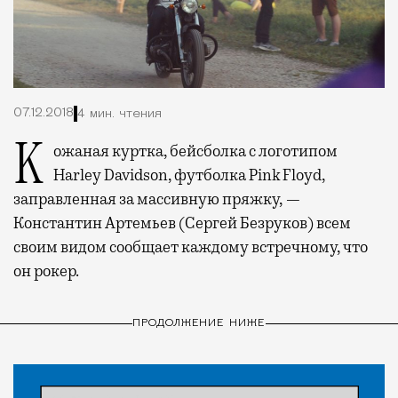
07.12.2018
4 мин. чтения
Кожаная куртка, бейсболка с логотипом
Harley
Davidson
, футболка
Pink
Floyd
,
заправленная за массивную пряжку, —
Константин Артемьев (Сергей Безруков) всем
своим видом сообщает каждому встречному, что
он рокер.
ПРОДОЛЖЕНИЕ НИЖЕ