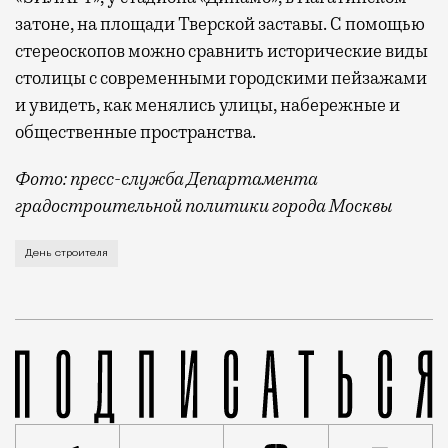
затоне, на площади Тверской заставы. С помощью
стереоскопов можно сравнить исторические виды
столицы с современными городскими пейзажами
и увидеть, как менялись улицы, набережные и
общественные пространства.
Фото: пресс-служба Департамента
градостроительной политики города Москвы
В этом году профессиональный праздник День строи
День строителя