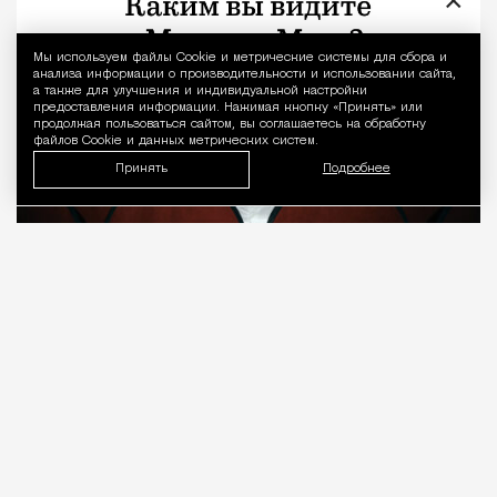
×
Мы используем файлы Сookie и метрические системы для сбора и
Уведомление 
анализа информации о производительности и использовании сайта,
а также для улучшения и индивидуальной настройки
предоставления информации. Нажимая кнопку «Принять» или
продолжая пользоваться сайтом, вы соглашаетесь на обработку
файлов Cookie и данных метрических систем.
Принять
Подробнее
08.08.2026
7 мин. чтения
О рождении за границей благодаря бабушке
Алисе Фрейндлих, о папе, который устраивал
трудотерапию, заставляя убирать за собаками на
улице, об изменениях в театре «На Страстном» и о
своем настоящем семейном кино.