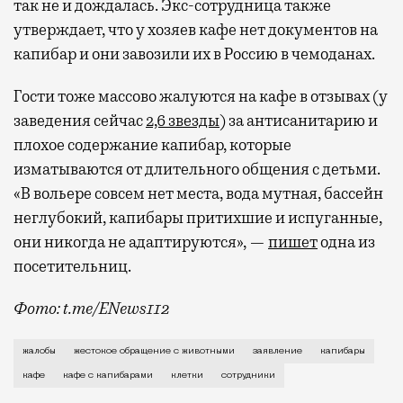
так не и дождалась. Экс-сотрудница также
утверждает, что у хозяев кафе нет документов на
капибар и они завозили их в Россию в чемоданах.
Гости тоже массово жалуются на кафе в отзывах (у
заведения сейчас
2,6 звезды
) за антисанитарию и
плохое содержание капибар, которые
изматываются от длительного общения с детьми.
«В вольере совсем нет места, вода мутная, бассейн
неглубокий, капибары притихшие и испуганные,
они никогда не адаптируются», —
пишет
одна из
посетительниц.
Фото: t.me/ENews112
С момента открытия нового контактного кафе с капи
жалобы
жестокое обращение с животными
заявление
капибары
кафе
кафе с капибарами
клетки
сотрудники