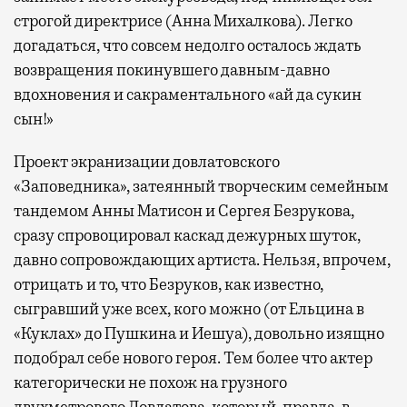
строгой директрисе (Анна Михалкова). Легко
догадаться, что совсем недолго осталось ждать
возвращения покинувшего давным-давно
вдохновения и сакраментального «ай да сукин
сын!»
Проект экранизации довлатовского
«Заповедника», затеянный творческим семейным
тандемом Анны Матисон и Сергея Безрукова,
сразу спровоцировал каскад дежурных шуток,
давно сопровождающих артиста. Нельзя, впрочем,
отрицать и то, что Безруков, как известно,
сыгравший уже всех, кого можно (от Ельцина в
«Куклах» до Пушкина и Иешуа), довольно изящно
подобрал себе нового героя. Тем более что актер
категорически не похож на грузного
двухметрового Довлатова, который, правда, в