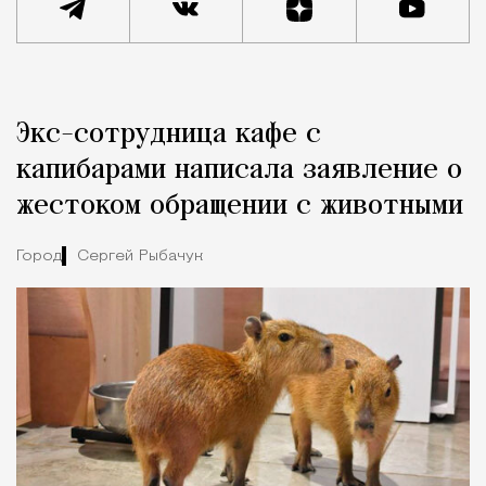
Реклама
Редакция Москвич Mag
Экс-сотрудница кафе с
Город
капибарами написала заявление о
жестоком обращении с животными
Город
Сергей Рыбачук