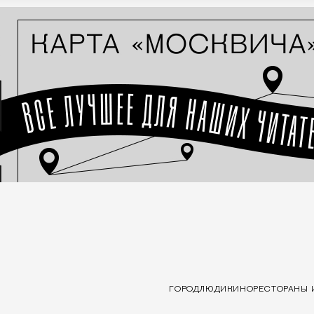
ГОРОД
ЛЮДИ
КИНО
РЕСТОРАНЫ 