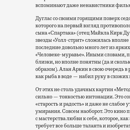
вспоминают даже ненавистники фильм
Дуглас со своими горящими поверх сед
которого на первый взгляд противополо
сына «Спартака» (отец Майкла Кирк Дуг
звезды «Уолл-стрит» сложилась вполне 
последние довольно много лет из ярких 
«Человеке-муравье». Иными словами, п
близки, но вполне понятны (да и скольк
образом). Алан Аркин в свою очередь в 
как рыба в воде — набил руку в схожих
От этих не столь удачных картин «Мето
сильно — тонкостью интонации. Это с
«старость и радость» и даже не слабое
умирания. Совсем наоборот. Это кино п
с мастерства любви к себе, которое, как
требует все больше таланта и изобрет