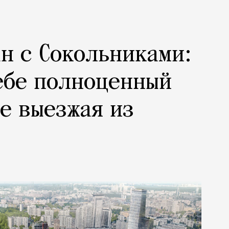
н с Сокольниками:
ебе полноценный
не выезжая из