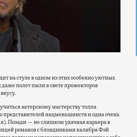
х даже полет пыли в свете прожекторов
вкусу.
читься актерскому мастерству толпа
ко представителей нацменьшинств и одна очень
). Позади — не слишком удачная карьера в
еницей романов с блондинками калибра Фэй