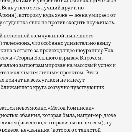
енное долгами и уверенно напоминающим о себе
 Ведь у него есть лучший друг и по
Аркин), которому куда хуже — жена умирает от
ту студентка явно не против сходить поужинать.
амой потаенной жемчужиной нынешнего
) телесезона, что особенно удивительно ввиду
ркина в ответе за происходящее шоураннер Чак
ек» и «Теории Большого взрыва». Впрочем,
начально запрограммирован на массовый успех и
ается маленьким личным проектом. Это и
не кричат на всех углах и не кличут
и ближайшего круга созвучно чувствующих
орваться невозможно. «Метод Комински»
дностью обаяния, которая была, например, даже
ликом (известно, что нравится он не всем), а у
рокера-неудачника (которого с теплотой