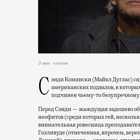
3 мин. чтения
Сэнди Комински (Майкл Дуглас) сидит на стуле в одном из этих особенно уютных
американских подвалов, в которы
подчинен чьему-то безупречному 
Перед Сэнди — жаждущая задешево обу
неофитов (среди которых гей, несколь
внимательная ровесница преподавателя
Голливуде (отмеченная, впрочем, вер