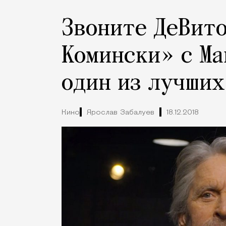
Звоните ДеВито
Комински» c Ма
один из лучших
Кино
Ярослав Забалуев
18.12.2018