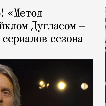
! «Метод
йклом Дугласом —
 сериалов сезона