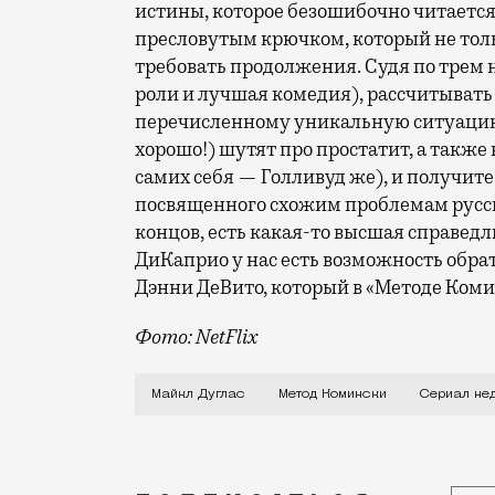
истины, которое безошибочно читается
пресловутым крючком, который не толь
требовать продолжения. Судя по трем
роли и лучшая комедия), рассчитывать 
перечисленному уникальную ситуацию, 
хорошо!) шутят про простатит, а также
самих себя — Голливуд же), и получит
посвященного схожим проблемам русск
концов, есть какая-то высшая справедли
ДиКаприо у нас есть возможность обра
Дэнни ДеВито, который в «Методе Комин
Фото: NetFlix
Сэнди Комински (Майкл Дуглас) сидит н
Майкл Дуглас
Метод Комински
Сериал не