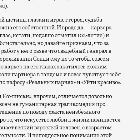
а).
ой щетины глазами играет героя, судьба
жна его собственной. И вроде да — карьера
лас, кстати, недавно отметил 102-летие) и
блистательно, но давайте признаем, что за
работ у него разве что свадебный генерал в
ереживания Сэнди ему не то чтобы совсем
о карьер на его глазах закатилось схожим
роли партнера в тандеме и вовсе чувствует себя
 по пафосу «Реальных парнях» и «Уйти красиво».
д Комински», впрочем, отличается довольно
овсем не гуманитарная трагикомедия про
 утешение по поводу факта неизбежного
ро то, что искусство любви к жизни начинается
 знает всякий взрослый человек, с возрастом
ательности. И неподдельное понимание этой