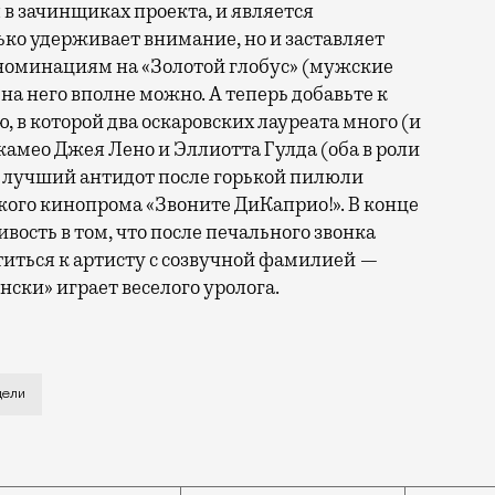
 в зачинщиках проекта, и является
ко удерживает внимание, но и заставляет
 номинациям на «Золотой глобус» (мужские
на него вполне можно. А теперь добавьте к
в которой два оскаровских лауреата много (и
 камео Джея Лено и Эллиотта Гулда (оба в роли
е лучший антидот после горькой пилюли
ого кинопрома «Звоните ДиКаприо!». В конце
вость в том, что после печального звонка
титься к артисту с созвучной фамилией —
ски» играет веселого уролога.
а стуле в одном из этих особенно уютных американски
дели