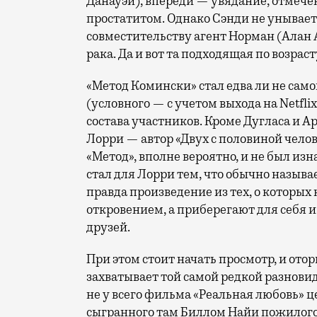
Данауэй), впереди — увядание, отмеч
простатитом. Однако Сэнди не унывает.
совместительству агент Норман (Алан 
рака. Да и вот та подходящая по возрас
«Метод Комински» стал едва ли не с
(условного — с учетом выхода на
Netflix
состава участников. Кроме Дугласа и А
Лорри — автор «Двух с половиной челов
«Метод», вполне вероятно, и не был из
стал для Лорри тем, что обычно назыв
правда произведение из тех, о которых 
откровением, а приберегают для себя 
друзей.
При этом стоит начать просмотр, и от
захватывает той самой редкой разнови
не у всего фильма «Реальная любовь» це
сыгранного там Биллом Найи пожилого 