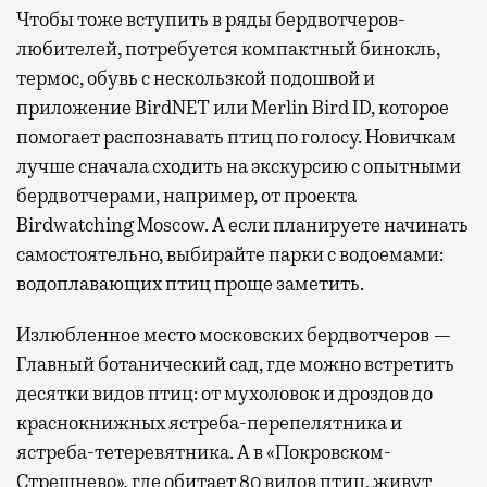
Чтобы тоже вступить в ряды бердвотчеров-
любителей, потребуется компактный бинокль,
термос, обувь с нескользкой подошвой и
приложение BirdNET или Merlin Bird ID, которое
помогает распознавать птиц по голосу. Новичкам
лучше сначала сходить на экскурсию с опытными
бердвотчерами, например, от проекта
Birdwatching Moscow. А если планируете начинать
самостоятельно, выбирайте парки с водоемами:
водоплавающих птиц проще заметить.
Излюбленное место московских бердвотчеров —
Главный ботанический сад, где можно встретить
десятки видов птиц: от мухоловок и дроздов до
краснокнижных ястреба-перепелятника и
ястреба-тетеревятника. А в «Покровском-
Стрешнево», где обитает 80 видов птиц, живут