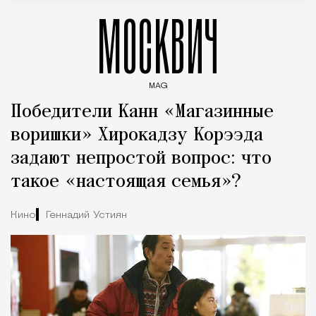
МОСКВИЧ
MAG
Введите ключевые слова для поиска статей
Победители Канн «Магазинные
воришки» Хирокадзу Корээда
задают непростой вопрос: что
такое «настоящая семья»?
Кино
Геннадий Устиян