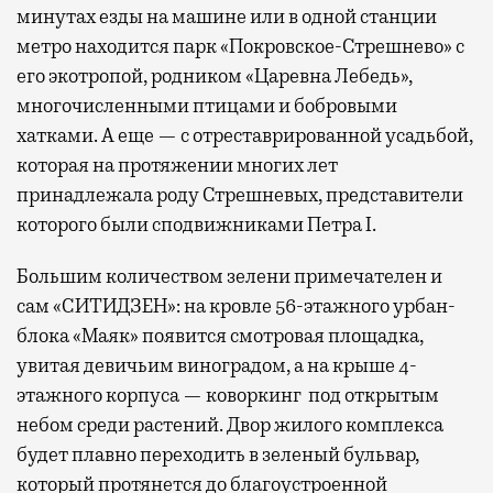
минутах езды на машине или в одной станции
метро находится парк «Покровское-Стрешнево» с
его экотропой, родником «Царевна Лебедь»,
многочисленными птицами и бобровыми
хатками. А еще — с отреставрированной усадьбой,
которая на протяжении многих лет
принадлежала роду Стрешневых, представители
которого были сподвижниками Петра I.
Большим количеством зелени примечателен и
сам «СИТИДЗЕН»: на кровле 56-этажного урбан-
блока «Маяк» появится смотровая площадка,
увитая девичьим виноградом, а на крыше 4-
этажного корпуса — коворкинг под открытым
небом среди растений. Двор жилого комплекса
будет плавно переходить в зеленый бульвар,
который протянется до благоустроенной