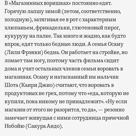
В «Магазинных воришках» постоянно едят.
Горячую лапшу зимой (летом, соответственно,
холодную), затягивая ее в рот с характерным
хлюпаньем, фрикадельки, глютеновый пирог,
кукурузу на палке. Так много и жадно, как будто
впрок, едят только бедные люди. А семья Осаму
(Лили Фрэнки) бедна. Он работает на стройке, но
ломает там ногу, поэтому часть фильма сидит
дома и учит остальных членов семьи воровать в
магазинах. Осаму и натасканный им мальчик
Шота (Каири Джио) считают, что воровать в
продуктовых не грех, потому что «еда, которую не
купили, пока никому не принадлежит». «Ну если
магазин от этого не разорится, то да», — резонно
замечает живущая с ними сотрудница прачечной
Нобойю (Сакура Андо).