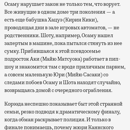
Осаму нарушает закон не только тем, что ворует.
Все живущие в одном доме три поколения — а
есть еще бабушка Хацуэ (Кирин Кики),
проводящая дни в зале игровых автоматов, — не
родственники. Шоту, например, Осаму нашел
запертым в машине, пока пытался стянуть из нее
сумку. Прибившаяся к этой псевдосемье
подросток Аки (Майю Матсуока) работает в пип-
шоу и знакомится там с вроде приличным парнем,
а совсем маленькую Юри (Мийю Сасаки) со
следами побоев Осаму и Шота находят случайно,
возвращаясь домой с очередного ограбления.
Корээда неспешно показывает быт этой странной
семьи, резко подводя к драматическому финалу,
когда обман раскрывает полиция. И только в
финале понимаешь, почему жюри Каннского