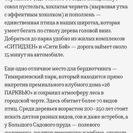
сокол пустельга, хохлатая чернеть (нырковая утка
с эффектным хохолком) и поползень —
единственная птица в наших широтах, которая
умеет бегать по стволу дерева головой вниз.
Добраться до парка удобно из жилых комплексов
«СИТИДЗЕН» и «Сити Бэй» — дорога займет около
15 минут на автомобиле.
Еще одно отличное место для бердвотчинга —
Тимирязевский парк, который находится прямо
напротив премиального клубного дома «26
ПАРКВЬЮ» и сохранил атмосферу леса в
городской черте. Здесь обитает более 70 видов
птиц. Среди деревьев возрастом 200–250 лет стоит
искать дятлов разных видов, сов и даже ястребов, а
у Большого Садового пруда — полевого
жаворонка, желтую трясогузку и чибиса, слушать