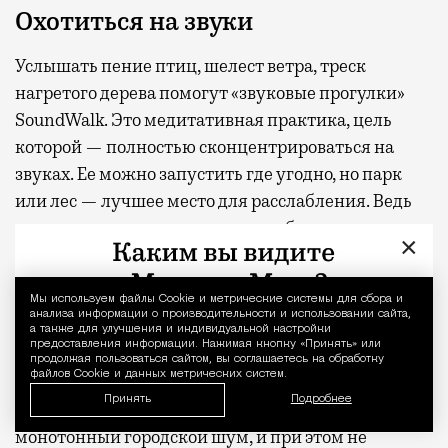
Охотиться на звуки
Услышать пение птиц, шелест ветра, треск
нагретого дерева помогут «звуковые прогулки»
SoundWalk. Это медитативная практика, цель
которой — полностью сконцентрироваться на
звуках. Ее можно запустить где угодно, но парк
или лес — лучшее место для расслабления. Ведь
если звуки воспринимаются как безопасные,
×
активность симпатической нервной системы
(«бей или беги») снижается, а парасимпатической,
Мы используем файлы Сookie и метрические системы для сбора и
Уведомление 
отвечающей за восстановление организма,
анализа информации о производительности и использовании сайта,
а также для улучшения и индивидуальной настройки
наоборот, усиливается.
предоставления информации. Нажимая кнопку «Принять» или
продолжая пользоваться сайтом, вы соглашаетесь на обработку
файлов Cookie и данных метрических систем.
В лесу постоянно меняющийся акустический
Принять
Подробнее
ландшафт стимулирует мозг сильнее, чем
монотонный городской шум, и при этом не