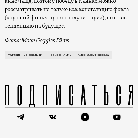
кино чаще, поэтому победу в Каннах можно
рассматривать не только как констатацию факта
(хороший фильм просто получил приз), но и как
тенденцию на будущее.
Фото: Moon Goggles Films
В мае этого года Хирокадзу Корээда стал первым в 
Магазинные воришки
новые фильмы
Хирокадзу Корээда