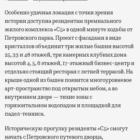
Особенно удачная локация с точки зрения
истории доступна резидентам премиального
жилого комплекса «С5»
в одной минуте ходьбы от
Петровского парка. Проект с фасадами в виде
кристаллов объединит три жилые башни высотой
25, 33 и 48 этажей, три камерных клубных дома
высотой 4, 5, 6 этажей, 17-этажный бизнес-центр и
отдельно стоящий ресторан с летней террасой. На
крыше одной из башен появится многоуровневое
арт-пространство под открытым небом, а во
внутреннем дворе — тихие зоны с
горизонтальном водопадом и площадкой для
падел-тенниса.
Историческую прогулку резиденты «С5» смогут
начать с Петровского путевого дворца,