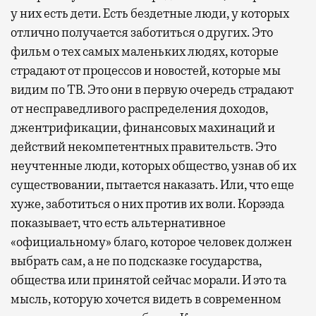
у них есть дети. Есть бездетные люди, у которых
отлично получается заботиться о других. Это
фильм о тех самых маленьких людях, которые
страдают от процессов и новостей, которые мы
видим по ТВ. Это они в первую очередь страдают
от несправедливого распределения доходов,
джентрификации, финансовых махинаций и
действий некомпетентных правительств. Это
неучтенные люди, которых общество, узнав об их
существовании, пытается наказать. Или, что еще
хуже, заботиться о них против их воли. Корээда
показывает, что есть альтернативное
«официальному» благо, которое человек должен
выбрать сам, а не по подсказке государства,
общества или принятой сейчас морали. И это та
мысль, которую хочется видеть в современном