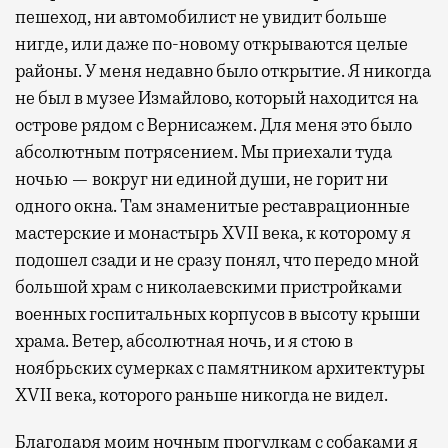
пешеход, ни автомобилист не увидит больше
нигде, или даже по-новому открываются целые
районы. У меня недавно было открытие. Я никогда
не был в музее Измайлово, который находится на
острове рядом с Вернисажем. Для меня это было
абсолютным потрясением. Мы приехали туда
ночью — вокруг ни единой души, не горит ни
одного окна. Там знаменитые реставрационные
мастерские и монастырь XVII века, к которому я
подошел сзади и не сразу понял, что передо мной
большой храм с николаевскими пристройками
военных госпитальных корпусов в высоту крыши
храма. Ветер, абсолютная ночь, и я стою в
ноябрьских сумерках с памятником архитектуры
XVII века, которого раньше никогда не видел.
Благодаря моим ночным прогулкам с собаками я