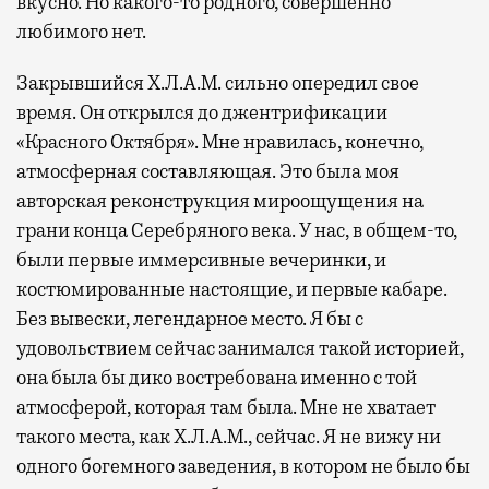
вкусно. Но какого-то родного, совершенно
любимого нет.
Закрывшийся Х.Л.А.М. сильно опередил свое
время. Он открылся до джентрификации
«Красного Октября». Мне нравилась, конечно,
атмосферная составляющая. Это была моя
авторская реконструкция мироощущения на
грани конца Серебряного века. У нас, в общем-то,
были первые иммерсивные вечеринки, и
костюмированные настоящие, и первые кабаре.
Без вывески, легендарное место. Я бы с
удовольствием сейчас занимался такой историей,
она была бы дико востребована именно с той
атмосферой, которая там была. Мне не хватает
такого места, как Х.Л.А.М., сейчас. Я не вижу ни
одного богемного заведения, в котором не было бы