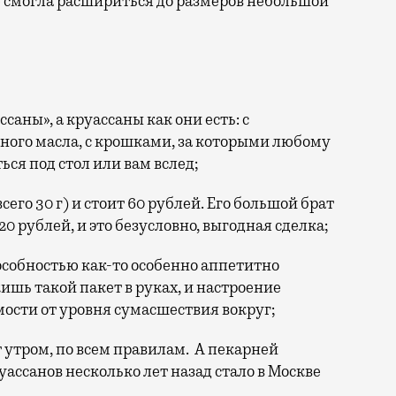
же смогла расшириться до размеров небольшой
аны», а круассаны как они есть: с
ного масла, с крошками, за которыми любому
ся под стол или вам вслед;
его 30 г) и стоит 60 рублей. Его большой брат
120 рублей, и это безусловно, выгодная сделка;
собностью как-то особенно аппетитно
шь такой пакет в руках, и настроение
ости от уровня сумасшествия вокруг;
т утром, по всем правилам. А пекарней
ассанов несколько лет назад стало в Москве