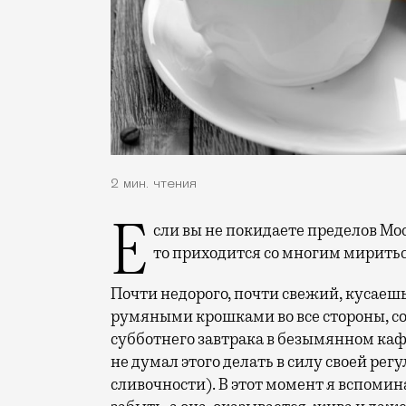
2 мин. чтения
Если вы не покидаете пределов Москвы и озадачены поиском хороших круассанов,
то приходится со многим мириться
Почти недорого, почти свежий, кусаеш
румяными крошками во все стороны, со
субботнего завтрака в безымянном каф
не думал этого делать в силу своей ре
сливочности). В этот момент я вспоми