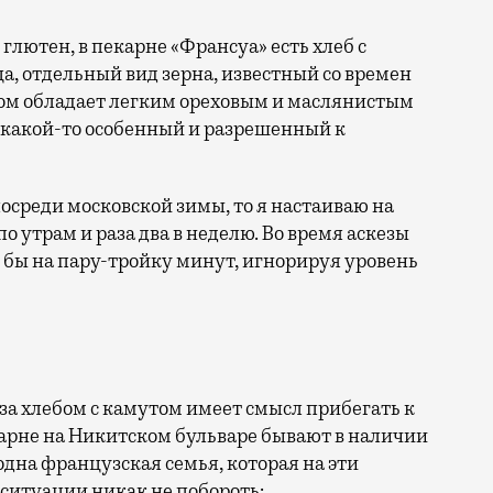
лютен, в пекарне «Франсуа» есть хлеб с
, отдельный вид зерна, известный со времен
том обладает легким ореховым и маслянистым
н какой-то особенный и разрешенный к
осреди московской зимы, то я настаиваю на
 утрам и раза два в неделю. Во время аскезы
я бы на пару-тройку минут, игнорируя уровень
 за хлебом с камутом имеет смысл прибегать к
карне на Никитском бульваре бывают в наличии
одна французская семья, которая на эти
 ситуации никак не побороть;