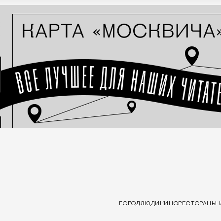
ГОРОД
ЛЮДИ
КИНО
РЕСТОРАНЫ 