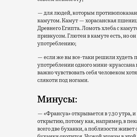
— для людей, которым противопоказан г
камутом. Камут — хорасанская пшеница
Древнего Египта. Ломоть хлеба с каму
привкусом. Глютен в камуте есть, но о
употреблению;
— если же вы все-таки решили худеть п
употреблении одного мини-круассана по
важно чувствовать себя человеком хот
слякоти под ногами.
Минусы:
— «Франсуа» открывается в 7.30 утра, и
открытию, потому как, например, в пе
всего две буханки, а поблизости живет 
буханки охотится. Чужой эгоизм в этой