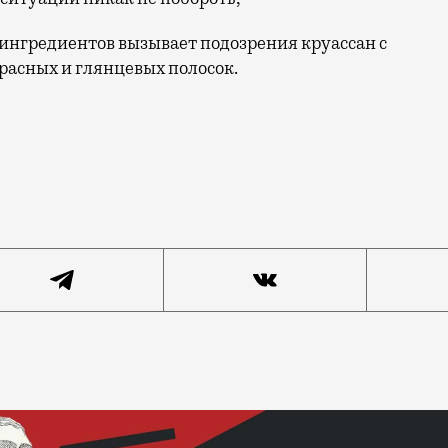
ингредиентов вызывает подозрения круассан с
красных и глянцевых полосок.
и озадачены поиском хороших круассанов, то приходит