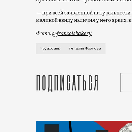
— при всей заявленной натуральности 
малиной ввиду наличия у него ярких, 
Фото:
@francoisbakery
Если вы не покидаете пределов Москвы 
круассаны
пекарня Франсуа
Подписаться
Статья
Светлана Кесоян
Рестораны и бары