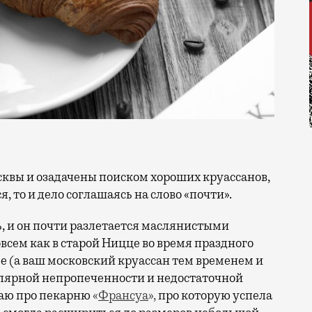
, то и дело соглашаясь на слово «почти».
ь, и он почти разлетается маслянистыми
всем как в старой Ницце во время праздного
е (а ваш московский круассан тем временем и
гулярной непропеченности и недостаточной
наю про пекарню
«
Франсуа
»,
про которую успела