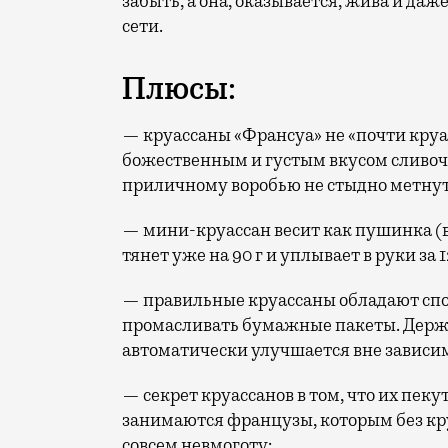
забыть, а она, оказывается, жива и да
сети.
Плюсы:
— круассаны «Франсуа» не «почти круасс
божественным и густым вкусом сливоч
приличному воробью не стыдно метнуть
— мини-круассан весит как пушинка (вс
тянет уже на 90 г и уплывает в руки за 
— правильные круассаны обладают спо
промасливать бумажные пакеты. Держи
автоматически улучшается вне зависим
— секрет круассанов в том, что их пеку
занимаются французы, которым без кру
совсем невмоготу;