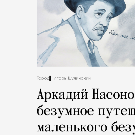
Город
Игорь Шулинский
Аркадий Насоно
безумное путе
маленького без