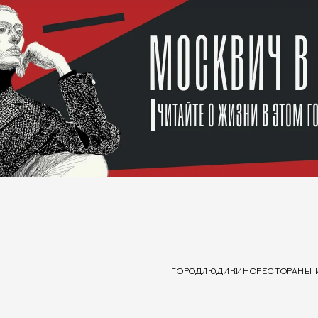
ГОРОД
ЛЮДИ
КИНО
РЕСТОРАНЫ 