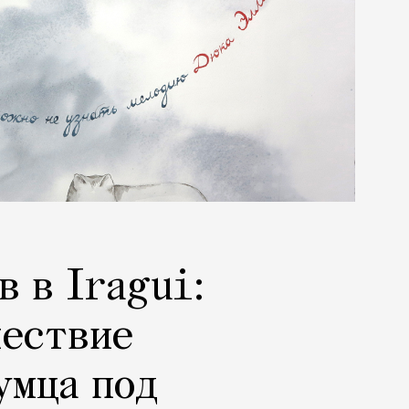
в в Iragui:
шествие
умца под