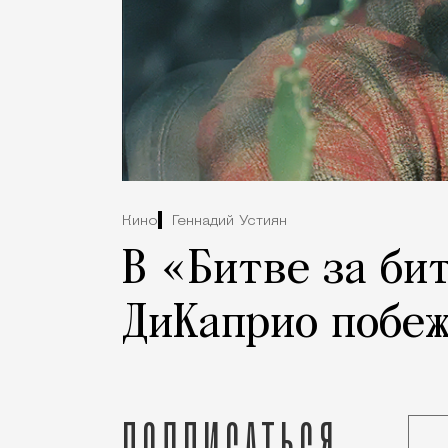
Кино
Геннадий Устиян
В «Битве за би
ДиКаприо побеж
Подписаться