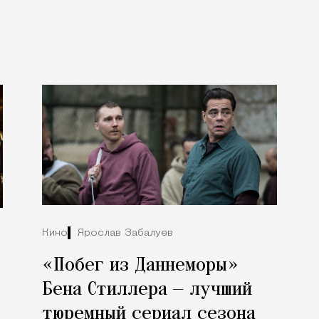
Кино
Ярослав Забалуев
«Побег из Даннеморы»
Бена Стиллера — лучший
тюремный сериал сезона
з