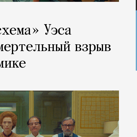
схема» Уэса
мертельный взрыв
мике