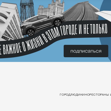
ГОРОД
ЛЮДИ
КИНО
РЕСТОРАНЫ 