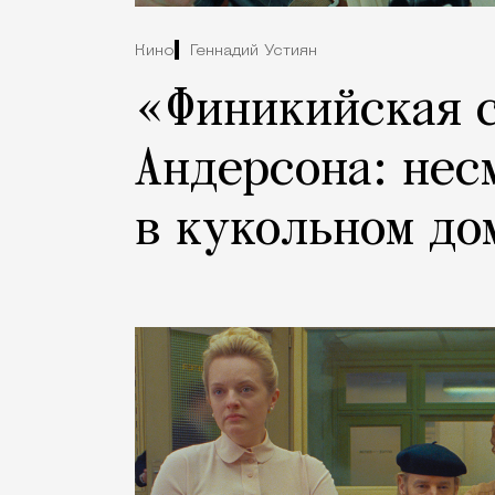
Кино
Геннадий Устиян
«Финикийская 
Андерсона: нес
в кукольном до