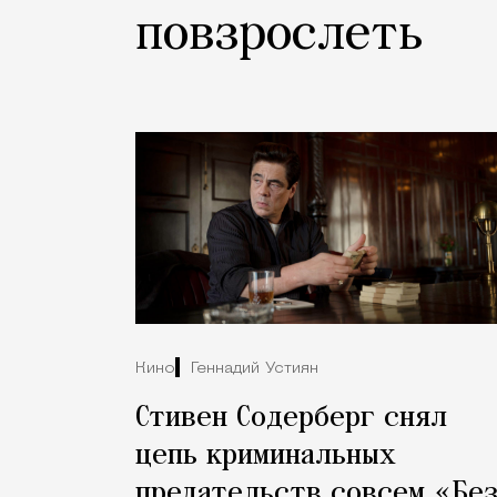
повзрослеть
Кино
Геннадий Устиян
Стивен Содерберг снял
цепь криминальных
предательств совсем «Бе