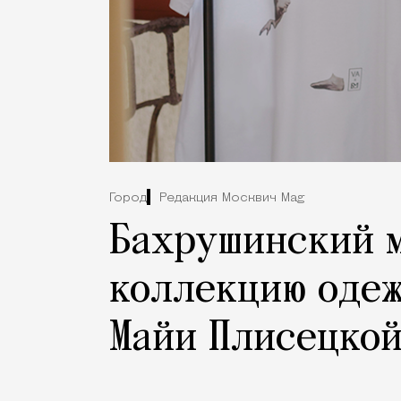
Город
Редакция Москвич Mag
Бахрушинский 
коллекцию оде
Майи Плисецко