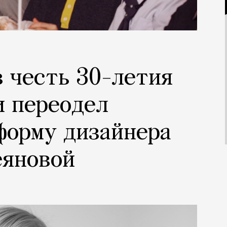
 честь 30-летия
и переодел
форму дизайнера
еяновой