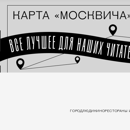
ГОРОД
ЛЮДИ
КИНО
РЕСТОРАНЫ 