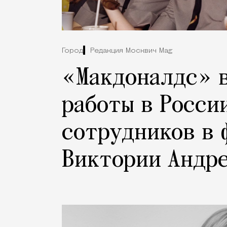
Город
Редакция Москвич Mag
«Макдоналдс» в
работы в Росси
сотрудников в 
Виктории Андр