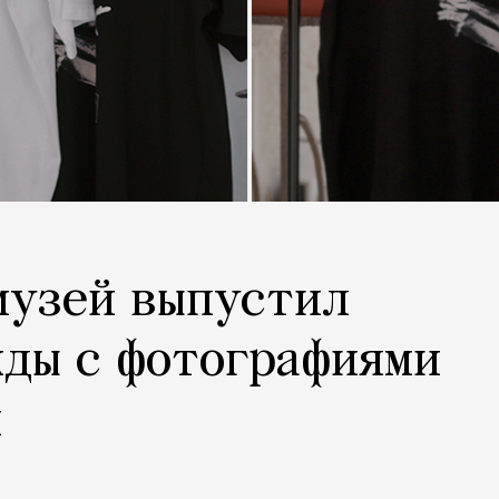
музей выпустил
жды с фотографиями
й