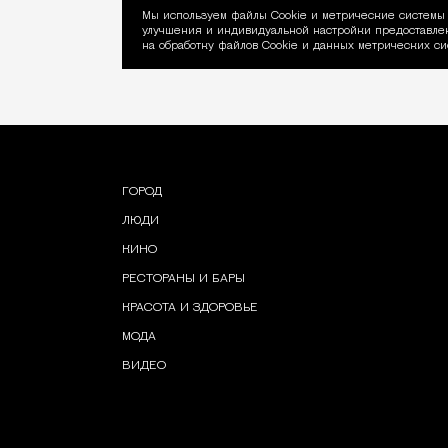
Мы используем файлы Сookie и метрические системы 
улучшения и индивидуальной настройки предоставлен
Уведомление об ис
на обработку файлов Cookie и данных метрических си
ГОРОД
ЛЮДИ
КИНО
РЕСТОРАНЫ И БАРЫ
КРАСОТА И ЗДОРОВЬЕ
МОДА
ВИДЕО