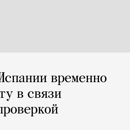
Испании временно
ту в связи
проверкой