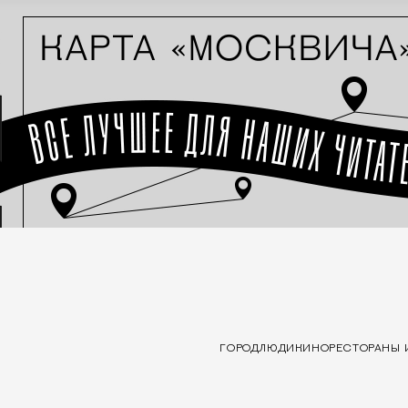
ГОРОД
ЛЮДИ
КИНО
РЕСТОРАНЫ 