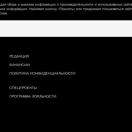
для сбора и анализа информации о производительности и использовании сайта
ия информации. Нажимая кнопку «Принять» или продолжая пользоваться сайто
пользовании Cookie
стем.
РЕДАКЦИЯ
ВАКАНСИИ
ПОЛИТИКА КОНФИДЕНЦИАЛЬНОСТИ
СПЕЦПРОЕКТЫ
ПРОГРАММА ЛОЯЛЬНОСТИ