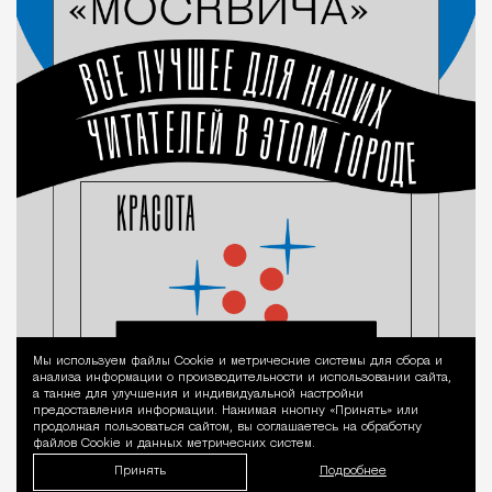
Мы используем файлы Сookie и метрические системы для сбора и
Уведомление 
анализа информации о производительности и использовании сайта,
а также для улучшения и индивидуальной настройки
предоставления информации. Нажимая кнопку «Принять» или
продолжая пользоваться сайтом, вы соглашаетесь на обработку
файлов Cookie и данных метрических систем.
Принять
Подробнее