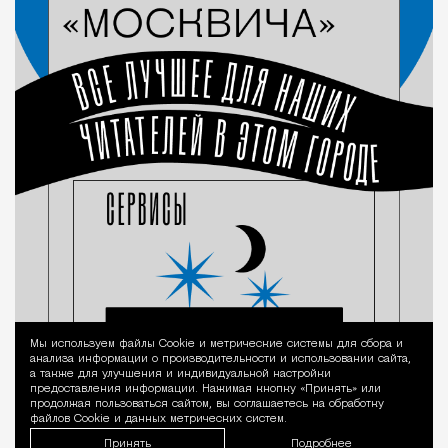
Мы используем файлы Сookie и метрические системы для сбора и
Уведомление 
анализа информации о производительности и использовании сайта,
а также для улучшения и индивидуальной настройки
предоставления информации. Нажимая кнопку «Принять» или
продолжая пользоваться сайтом, вы соглашаетесь на обработку
файлов Cookie и данных метрических систем.
Принять
Подробнее