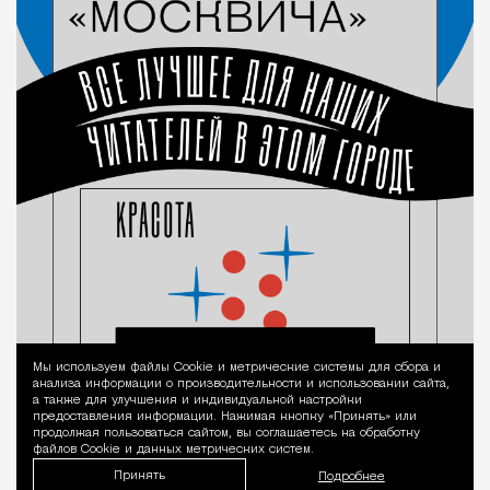
Мы используем файлы Сookie и метрические системы для сбора и
Уведомление 
анализа информации о производительности и использовании сайта,
а также для улучшения и индивидуальной настройки
предоставления информации. Нажимая кнопку «Принять» или
продолжая пользоваться сайтом, вы соглашаетесь на обработку
файлов Cookie и данных метрических систем.
Принять
Подробнее