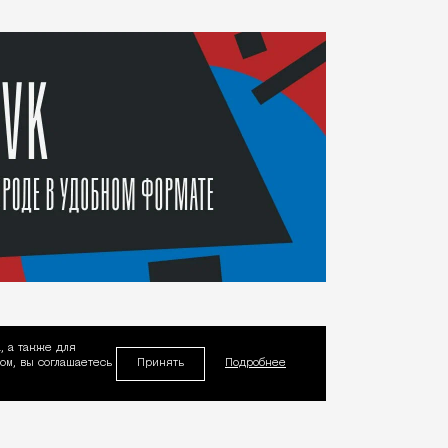
, а также для
Принять
м, вы соглашаетесь
Подробнее