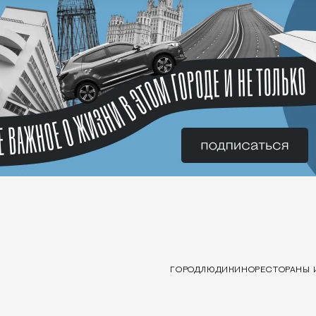
ГОРОД
ЛЮДИ
КИНО
РЕСТОРАНЫ 