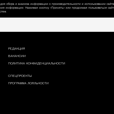
для сбора и анализа информации о производительности и использовании сайта
ия информации. Нажимая кнопку «Принять» или продолжая пользоваться сайто
пользовании Cookie
стем.
РЕДАКЦИЯ
ВАКАНСИИ
ПОЛИТИКА КОНФИДЕНЦИАЛЬНОСТИ
СПЕЦПРОЕКТЫ
ПРОГРАММА ЛОЯЛЬНОСТИ