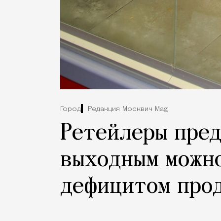
Город
Редакция Москвич Mag
Ретейлеры пред
выходным можно
дефицитом про