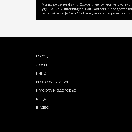
Мы используем файлы Сookie и метрические системы 
улучшения и индивидуальной настройки предоставлен
Уведомление об ис
на обработку файлов Cookie и данных метрических си
ГОРОД
ЛЮДИ
КИНО
РЕСТОРАНЫ И БАРЫ
КРАСОТА И ЗДОРОВЬЕ
МОДА
ВИДЕО