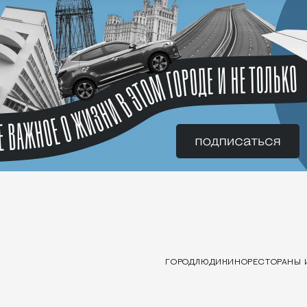
ГОРОД
ЛЮДИ
КИНО
РЕСТОРАНЫ 