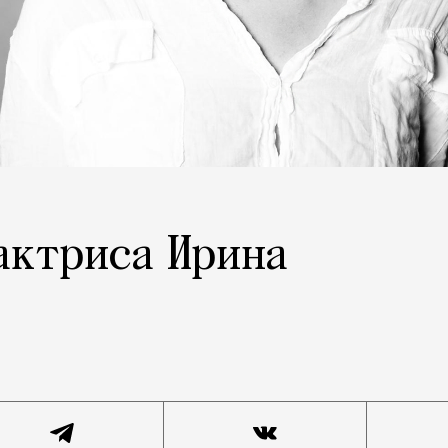
 актриса Ирина