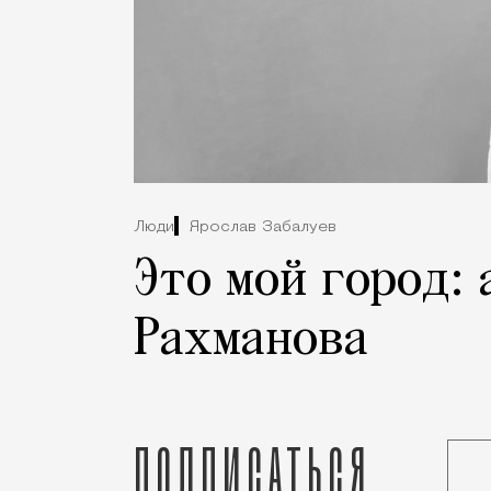
Люди
Ярослав Забалуев
Это мой город:
Рахманова
Подписаться