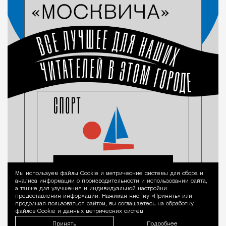
Мы используем файлы Сookie и метрические системы для сбора и
Уведомление 
анализа информации о производительности и использовании сайта,
а также для улучшения и индивидуальной настройки
предоставления информации. Нажимая кнопку «Принять» или
продолжая пользоваться сайтом, вы соглашаетесь на обработку
файлов Cookie и данных метрических систем.
Принять
Подробнее