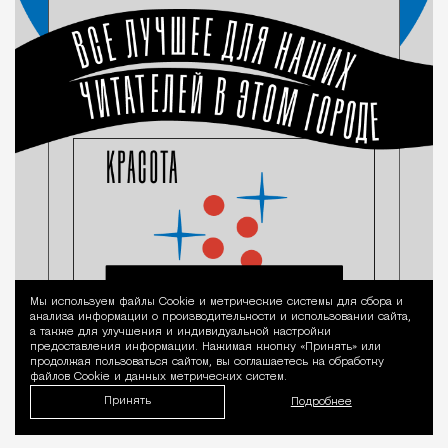
Мы используем файлы Сookie и метрические системы для сбора и
Уведомление 
анализа информации о производительности и использовании сайта,
а также для улучшения и индивидуальной настройки
предоставления информации. Нажимая кнопку «Принять» или
продолжая пользоваться сайтом, вы соглашаетесь на обработку
файлов Cookie и данных метрических систем.
Принять
Подробнее