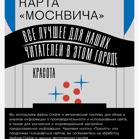
Мы используем файлы Сookie и метрические системы для сбора и
Уведомление 
анализа информации о производительности и использовании сайта,
а также для улучшения и индивидуальной настройки
предоставления информации. Нажимая кнопку «Принять» или
продолжая пользоваться сайтом, вы соглашаетесь на обработку
файлов Cookie и данных метрических систем.