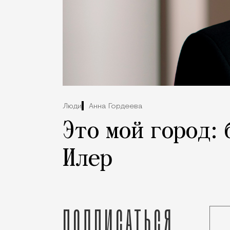
Люди
Анна Гордеева
Это мой город:
Илер
Подписаться