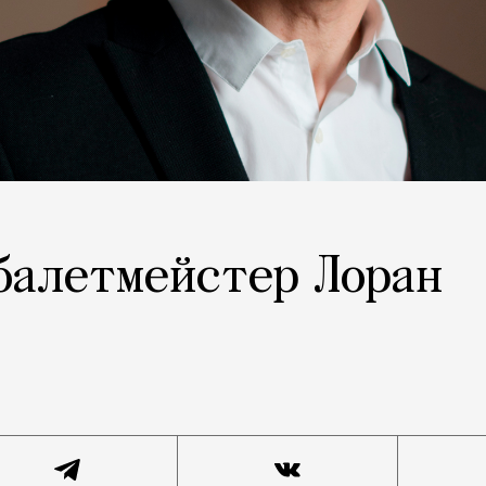
 балетмейстер Лоран