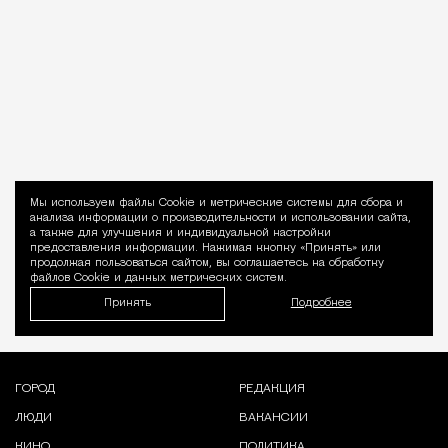
Мы используем файлы Сookie и метрические системы для сбора и
Уведомление 
анализа информации о производительности и использовании сайта,
а также для улучшения и индивидуальной настройки
предоставления информации. Нажимая кнопку «Принять» или
продолжая пользоваться сайтом, вы соглашаетесь на обработку
файлов Cookie и данных метрических систем.
Принять
Подробнее
ГОРОД
РЕДАКЦИЯ
ЛЮДИ
ВАКАНСИИ
КИНО
ПОЛИТИКА