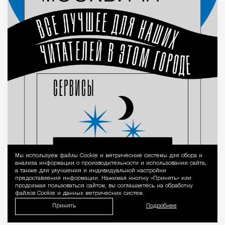
Мы используем файлы Сookie и метрические системы для сбора и
Уведомление 
анализа информации о производительности и использовании сайта,
а также для улучшения и индивидуальной настройки
предоставления информации. Нажимая кнопку «Принять» или
продолжая пользоваться сайтом, вы соглашаетесь на обработку
файлов Cookie и данных метрических систем.
Принять
Подробнее