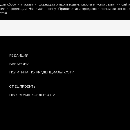
для сбора и анализа информации о производительности и использовании сайта
ия информации. Нажимая кнопку «Принять» или продолжая пользоваться сайто
пользовании Cookie
стем.
РЕДАКЦИЯ
ВАКАНСИИ
ПОЛИТИКА КОНФИДЕНЦИАЛЬНОСТИ
СПЕЦПРОЕКТЫ
ПРОГРАММА ЛОЯЛЬНОСТИ