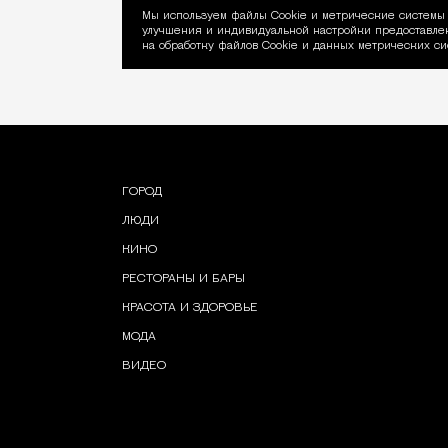
Мы используем файлы Сookie и метрические системы 
улучшения и индивидуальной настройки предоставлен
Уведомление об ис
на обработку файлов Cookie и данных метрических си
ГОРОД
ЛЮДИ
КИНО
РЕСТОРАНЫ И БАРЫ
КРАСОТА И ЗДОРОВЬЕ
МОДА
ВИДЕО