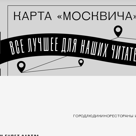
ГОРОД
ЛЮДИ
КИНО
РЕСТОРАНЫ 