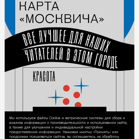
Мы используем файлы Сookie и метрические системы для сбора и
Уведомление 
анализа информации о производительности и использовании сайта,
а также для улучшения и индивидуальной настройки
предоставления информации. Нажимая кнопку «Принять» или
продолжая пользоваться сайтом, вы соглашаетесь на обработку