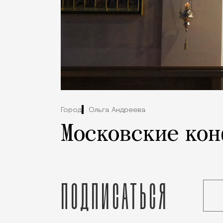
Город
Ольга Андреева
Московские кон
Подписаться