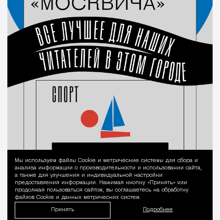
Мы используем файлы Сookie и метрические системы для сбора и
Уведомление 
анализа информации о производительности и использовании сайта,
а также для улучшения и индивидуальной настройки
предоставления информации. Нажимая кнопку «Принять» или
продолжая пользоваться сайтом, вы соглашаетесь на обработку
файлов Cookie и данных метрических систем.
Принять
Подробнее