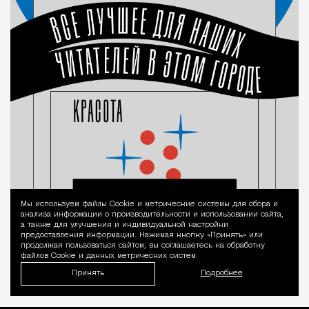
Мы используем файлы Сookie и метрические системы для сбора и
Уведомление 
анализа информации о производительности и использовании сайта,
а также для улучшения и индивидуальной настройки
предоставления информации. Нажимая кнопку «Принять» или
продолжая пользоваться сайтом, вы соглашаетесь на обработку
файлов Cookie и данных метрических систем.
Принять
Подробнее