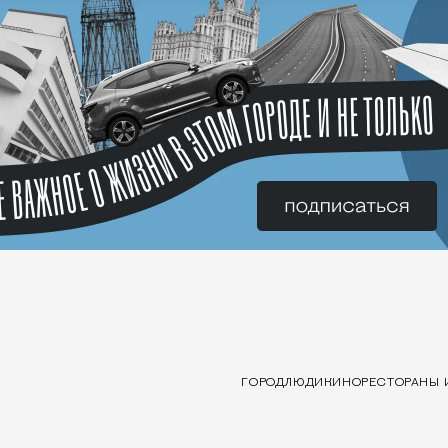
ГОРОД
ЛЮДИ
КИНО
РЕСТОРАНЫ 