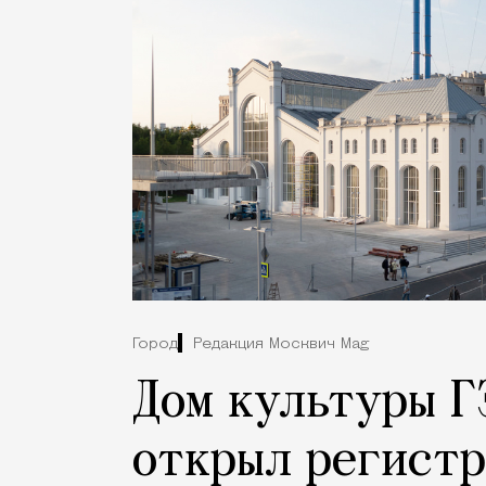
Город
Редакция Москвич Mag
Дом культуры Г
открыл регист