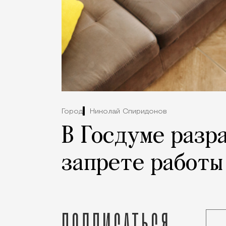
Город
Николай Спиридонов
В Госдуме разр
запрете работы
Подписаться