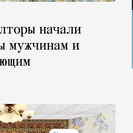
лторы начали
ы мужчинам и
ающим