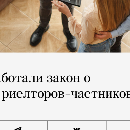
аботали закон о
 риелторов-частнико