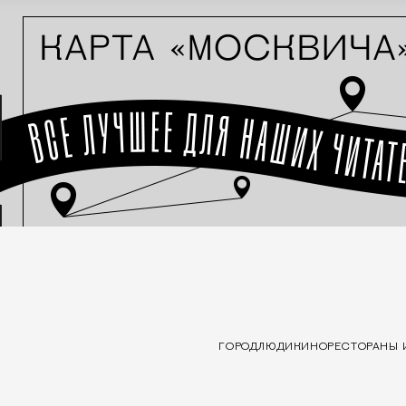
ГОРОД
ЛЮДИ
КИНО
РЕСТОРАНЫ 