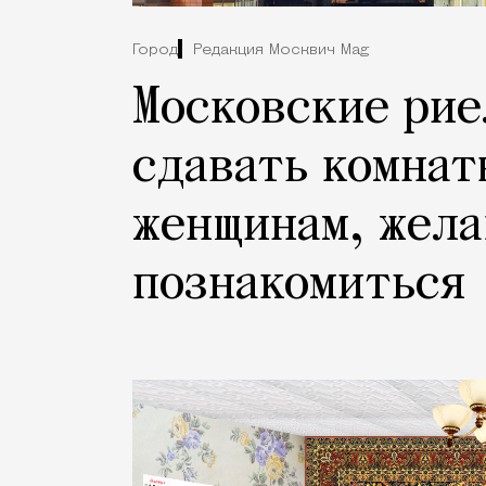
Город
Редакция Москвич Mag
Московские рие
сдавать комнат
женщинам, жел
познакомиться