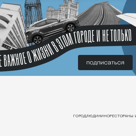
ГОРОД
ЛЮДИ
КИНО
РЕСТОРАНЫ 