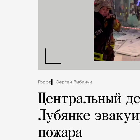
Город
Сергей Рыбачук
Центральный де
Лубянке эвакуи
пожара