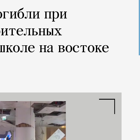
огибли при
оительных
школе на востоке