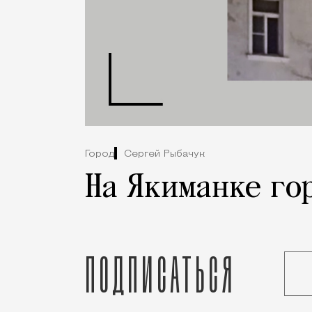
Город
Сергей Рыбачук
На Якиманке го
Подписаться