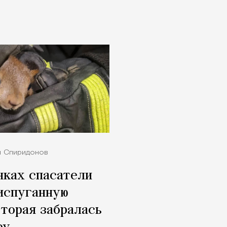
й Спиридонов
нках спасатели
испуганную
оторая забралась