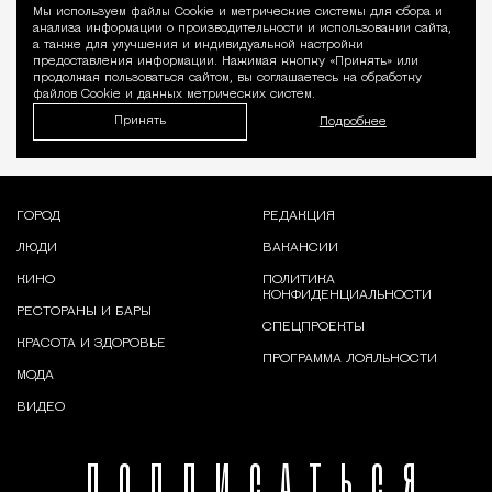
Мы используем файлы Сookie и метрические системы для сбора и
Уведомление 
анализа информации о производительности и использовании сайта,
а также для улучшения и индивидуальной настройки
предоставления информации. Нажимая кнопку «Принять» или
продолжая пользоваться сайтом, вы соглашаетесь на обработку
файлов Cookie и данных метрических систем.
Принять
Подробнее
ГОРОД
РЕДАКЦИЯ
ЛЮДИ
ВАКАНСИИ
КИНО
ПОЛИТИКА
КОНФИДЕНЦИАЛЬНОСТИ
РЕСТОРАНЫ И БАРЫ
СПЕЦПРОЕКТЫ
КРАСОТА И ЗДОРОВЬЕ
ПРОГРАММА ЛОЯЛЬНОСТИ
МОДА
ВИДЕО
ПОДПИСАТЬСЯ