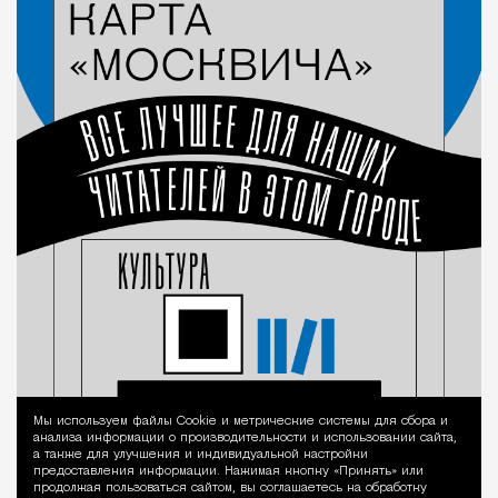
Мы используем файлы Сookie и метрические системы для сбора и
Уведомление 
анализа информации о производительности и использовании сайта,
а также для улучшения и индивидуальной настройки
предоставления информации. Нажимая кнопку «Принять» или
продолжая пользоваться сайтом, вы соглашаетесь на обработку