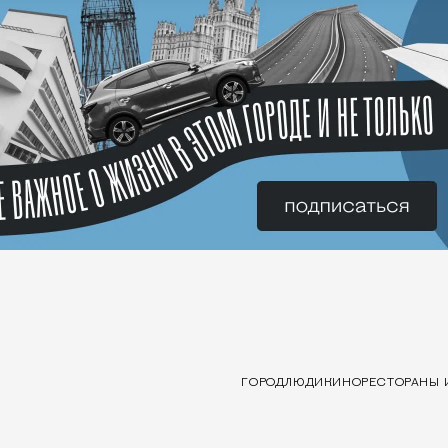
ГОРОД
ЛЮДИ
КИНО
РЕСТОРАНЫ 