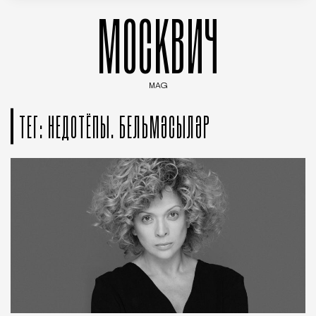
МОСКВИЧ
MAG
Введите ключевые слова для поиска статей
ТЕГ: НЕДОТЁПЫ. БЕЛЬМӘСЫЛӘР